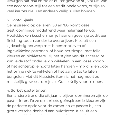
kleurgeblokt pak en zie er buitengewoon stijlvol uit. Van
een accordeon-stijl tot een traditionele vorm, er zijn zo
veel keuzes die u en anderen veilig zullen houden.
3. Hoofd Sjaals
Geïnspireerd op de jaren ’50 en ’60, komt deze
gestroomlijnde modetrend weer helemaal terug.
Hoofddoeken beschermen je haar en geven je outfit een
finishing touch zonder te overdrijven. Kies uit een
zijdeachtig ontwerp met bloemmotieven of
ingewikkelde patronen, of houd het simpel met felle
kleuren en blokletters. Bij het stylen van dit accessoire
kun je de stof onder je kin wikkelen in een losse knoop,
of het achterop je hoofd laten hangen – mix dingen door
het om je nek te wikkelen of het aan je tas te laten
bungelen. Met dit klassieke item is het nog nooit zo
makkelijk geweest om je als Grace Kelly voor te doen.
4. Sorbet pastel tinten
Een andere trend die dit jaar is blijven domineren zijn de
pasteltinten. Deze op sorbets geïnspireerde kleuren zijn
de perfecte optie voor de zomer en ze passen bij een
grote verscheidenheid aan huidtinten. Kies uit een