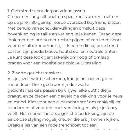
1. Oversized schouderpad vriendjassen
Creëer een lang silhouet en speel met vormen met een
op de jaren 80 geïnspireerde oversized boyfriend blazer.
Met behulp van schoudervullingen omsluit deze
bovenkleding je taille en verleng je je benen. Draag deze
look met een broek met rechte pijpen of een leren short
voor een ultramoderne stijl – kleuren die bij deze trend
passen zijn poederblauw, houtskool en neutrale tinten.
Je kunt deze look gemakkelijk omhoog of omlaag
dragen voor een moeiteloos chique uitstraling.
2. Zwarte gezichtsmaskers
Als je jezelf wilt beschermen, kun je het net zo goed
mooi doen. Deze gestroomlijnde zwarte
gezichtsmaskers passen bij vrijwel elke outfit die je
draagt, en ze bieden een geweldige dekking voor je neus
en mond. Kies voor een zijdezachte stof om makkelijker
te ademen of voor iets met versieringen als je je fancy
voelt. Het mooie aan deze gezichtsbedekking zijn de
eindeloze stylingmogelijkheden die erbij komen kijken.
Draag alles van een rode trenchcoat tot een