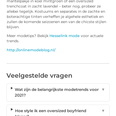
mantelpakje in koel mintgroen of een oversized
trenchcoat in zacht lavendel – beter nog, probeer ze
allebei tegelijk. Kostuums en separates in de zachte en
boterachtige tinten verheffen je algehele esthetiek en
zullen de komende seizoenen een van de chicste stijlen
blijven.
Meer modetips? Bekijk
Hesselink mode
voor actuele
trends.
http://onlinemodeblog.nl/
Veelgestelde vragen
Wat zijn de belangrijkste modetrends voor
▼
2021?
Hoe style ik een oversized boyfriend
▼