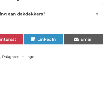
ning aan dakdekkers?
▼
interest
LinkedIn
Email
,
Dakgoten lekkage