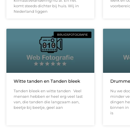
klimaatverandering nu al. En het
werk en o
komt steeds dichter bij huis. Wij in
voorbereidi
Nederland liggen
BRUIDSFOTOGRAFIE
Witte tanden en Tanden bleek
Drummen
Tanden bleek en witte tanden Veel
Nu we door
mensen hebben er heel erg veel last
minder ve
van, die tanden die langzaam aan,
dingen he
beetje bij beetje, geel aan
binnen in
is