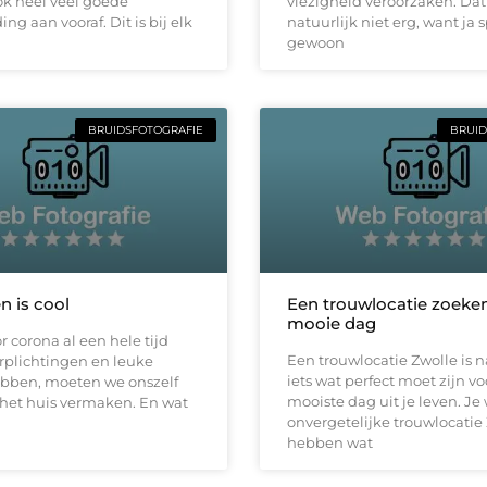
ok heel veel goede
viezigheid veroorzaken. Dat 
ng aan vooraf. Dit is bij elk
natuurlijk niet erg, want ja s
gewoon
BRUIDSFOTOGRAFIE
BRUID
 is cool
Een trouwlocatie zoeke
mooie dag
 corona al een hele tijd
Een trouwlocatie Zwolle is n
rplichtingen en leuke
iets wat perfect moet zijn vo
bben, moeten we onszelf
mooiste dag uit je leven. Je 
 het huis vermaken. En wat
onvergetelijke trouwlocatie
hebben wat