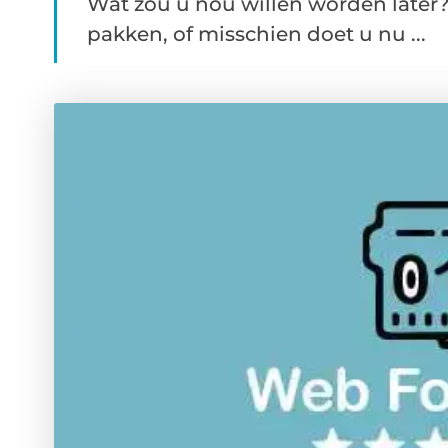
Wat zou u nou willen worden later
pakken, of misschien doet u nu ...