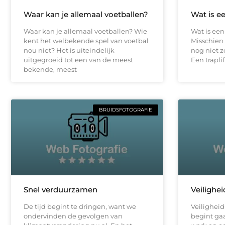
Waar kan je allemaal voetballen?
Wat is ee
Waar kan je allemaal voetballen? Wie
Wat is een 
kent het welbekende spel van voetbal
Misschien 
nou niet? Het is uiteindelijk
nog niet z
uitgegroeid tot een van de meest
Een traplif
bekende, meest
BRUIDSFOTOGRAFIE
Snel verduurzamen
Veilighe
De tijd begint te dringen, want we
Veiligheid
ondervinden de gevolgen van
begint gaa