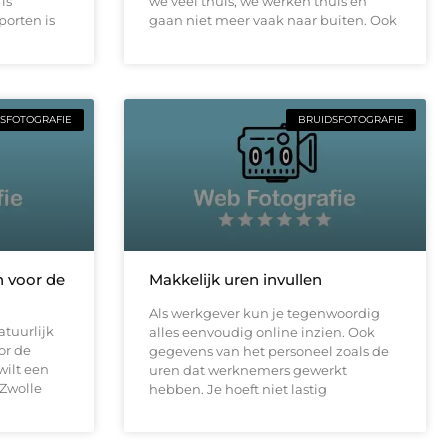
is
we veel thuis, we werken thuis en
porten is
gaan niet meer vaak naar buiten. Ook
SFOTOGRAFIE
BRUIDSFOTOGRAFIE
n voor de
Makkelijk uren invullen
Als werkgever kun je tegenwoordig
atuurlijk
alles eenvoudig online inzien. Ook
or de
gegevens van het personeel zoals de
wilt een
uren dat werknemers gewerkt
 Zwolle
hebben. Je hoeft niet lastig