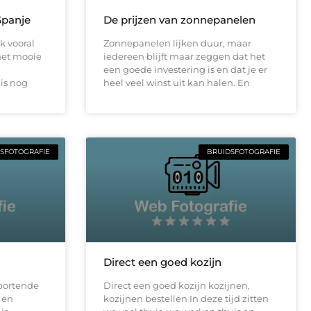
Spanje
De prijzen van zonnepanelen
k vooral
Zonnepanelen lijken duur, maar
het mooie
iedereen blijft maar zeggen dat het
een goede investering is en dat je er
is nog
heel veel winst uit kan halen. En
SFOTOGRAFIE
BRUIDSFOTOGRAFIE
Direct een goed kozijn
sportende
Direct een goed kozijn kozijnen,
 en
kozijnen bestellen In deze tijd zitten