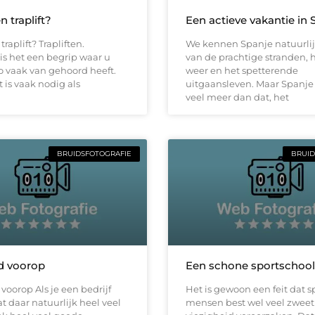
n traplift?
Een actieve vakantie in 
traplift? Trapliften.
We kennen Spanje natuurlij
is het een begrip waar u
van de prachtige stranden, 
o vaak van gehoord heeft.
weer en het spetterende
t is vaak nodig als
uitgaansleven. Maar Spanje 
veel meer dan dat, het
BRUIDSFOTOGRAFIE
BRUID
id voorop
Een schone sportschool
 voorop Als je een bedrijf
Het is gewoon een feit dat 
t daar natuurlijk heel veel
mensen best wel veel zweet