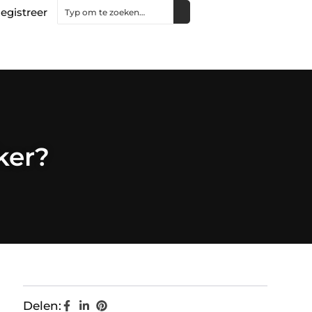
egistreer
ker?
Delen: