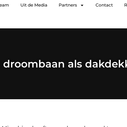
team
Uit de Media
Partners
Contact
R
 droombaan als dakdek