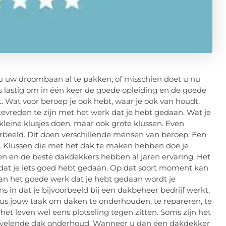
 u uw droombaan al te pakken, of misschien doet u nu
 is lastig om in één keer de goede opleiding en de goede
t. Wat voor beroep je ook hebt, waar je ook van houdt,
tevreden te zijn met het werk dat je hebt gedaan. Wat je
 kleine klusjes doen, maar ook grote klussen. Even
rbeeld. Dit doen verschillende mensen van beroep. Een
a. Klussen die met het dak te maken hebben doe je
en en de beste dakdekkers hebben al jaren ervaring. Het
 dat je iets goed hebt gedaan. Op dat soort moment kan
jn. Van het goede werk dat je hebt gedaan wordt je
s in dat je bijvoorbeeld bij een dakbeheer bedrijf werkt,
 dus jouw taak om daken te onderhouden, te repareren, te
et leven wel eens plotseling tegen zitten. Soms zijn het
vervelende dak onderhoud. Wanneer u dan een dakdekker