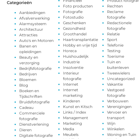
Financieel
Product fotograf
Categorieën
Foto producten
Rechten
Fotografie
Reclame
Aanbiedingen
Fotostudio
fotografie
Afvalverwerking
Geschenken
Redactionele
Alarmsysteem
Gezondheid
fotografie
Architectuur
Groothandel
Relatie
Attracties
Haartransplantatie
Sport
Auto's en Motoren
Hobby en vrije tijd
Telefonie
Banen en
Horeca
Testing
opleidingen
Huishoudelijk
Toerisme
Beauty en
Industrie
Tuin en
verzorging
Insolventie
buitenleven
Bedrijfsfotografie
Interieur
Tweewielers
Bedrijven
fotografie
Uncategorized
Bloemen
Internet
Vakantie
Blog
Internet
Vastgoed
Boeken en
marketing
fotografie
Tijdschriften
Kinderen
Verbouwen
Bruidsfotografie
Kunst en Kitsch
Verenigingen
Cadeau
Links / Index
Vervoer en
Commerciele
Management
transport
fotografie
Marketing
Wijn
Dienstverlening
Media
Winkelen
Dieren
Meubels
Woning en Tuin
Digitale fotografie