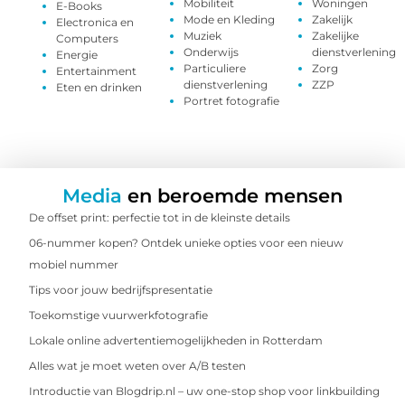
Mobiliteit
Woningen
E-Books
Mode en Kleding
Zakelijk
Electronica en
Muziek
Zakelijke
Computers
Onderwijs
dienstverlening
Energie
Particuliere
Zorg
Entertainment
dienstverlening
ZZP
Eten en drinken
Portret fotografie
Media
en beroemde mensen
De offset print: perfectie tot in de kleinste details
06-nummer kopen? Ontdek unieke opties voor een nieuw
mobiel nummer
Tips voor jouw bedrijfspresentatie
Toekomstige vuurwerkfotografie
Lokale online advertentiemogelijkheden in Rotterdam
Alles wat je moet weten over A/B testen
Introductie van Blogdrip.nl – uw one-stop shop voor linkbuilding