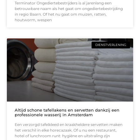
Terminator Ongediertebestrijders is al jarenlang een
betrouwbare naam als het gaat om ongediertebestrijding
in regio Baarn. Of het nu gaat om muizen, ratten,
houtworm, wespen
DIENSTVERLENING
Altijd schone tafellakens en servetten dankzij een
professionele wasserij in Amsterdam
Een verzorgd tafelkleed en kraakheldere servetten maken
het verschil in elke horecazaak. Of u nu een restaurant,
hotel of lunchroom runt: hygiëne en uitstraling zijn