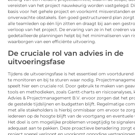
vereisten van het project nauwkeurig worden vastgelegd. D
basis voor het gehele project en voorkomt misverstanden e
onverwachte obstakels. Een goed gestructureerd plan zorgt
alle teamleden op één lijn zitten en draagt bij aan een gestr
verloop van het project. De ervaring van ze in het creëren v
gedetailleerde planningen helpt bij het minimaliseren van ris
waarborgen van een efficiënte uitvoering.
De cruciale rol van advies in de
uitvoeringsfase
Tijdens de uitvoeringsfase is het essentieel om voortduren
te monitoren en bij te sturen waar nodig. Projectmanageme
speelt hier een cruciale rol. Door gebruik te maken van gea
tools en methodieken, zoals Gantt-charts en risicoanalyses,
Advies & Projectmanagement B.V. ervoor zorgen dat het pr
de gestelde tijdslijnen en budgetten blijft. Regelmatige co
met alle stakeholders is hierbij onmisbaar om ervoor te zor
iedereen op de hoogte blijft van de voortgang en eventuele 
Het doel is om mogelijke problemen vroegtijdig te signaler
adequaat aan te pakken. Deze proactieve benadering zorgt e
project soepel verloopt en voorkomt onnodige vertragingen