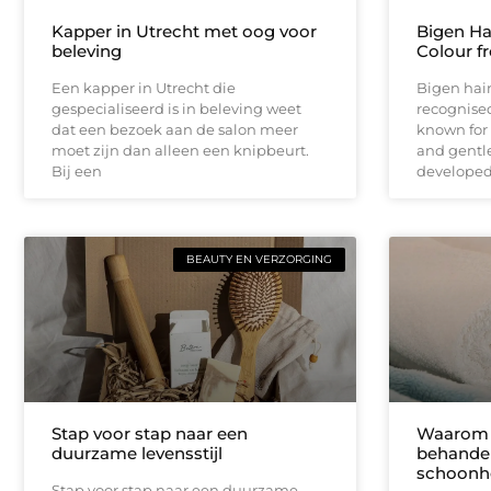
Kapper in Utrecht met oog voor
Bigen Hai
beleving
Colour f
Een kapper in Utrecht die
Bigen hair
gespecialiseerd is in beleving weet
recognised
dat een bezoek aan de salon meer
known for i
moet zijn dan alleen een knipbeurt.
and gentle
Bij een
developed
BEAUTY EN VERZORGING
Stap voor stap naar een
Waarom 
duurzame levensstijl
behandel
schoonh
Stap voor stap naar een duurzame