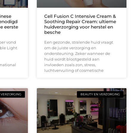
inese
Cell Fusion C Intensive Cream &
enodigd
Soothing Repair Cream: ultieme
e eerste
huidverzorging voor herstel en
besche
ber vond
Een gezonde, stralende huid vraagt
ble Light
om de juiste verzorging en
ondersteuning. Zeker wanneer de
huid wordt blootgesteld aan
national
invloeden zoals zon, stress,
luchtvervuiling of cosmetische
 VERZORGING
BEAUTY EN VERZORGING