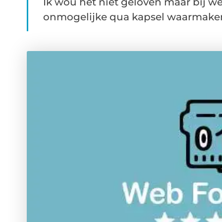
Ik wou het niet geloven maar bij 
onmogelijke qua kapsel waarmaken. 