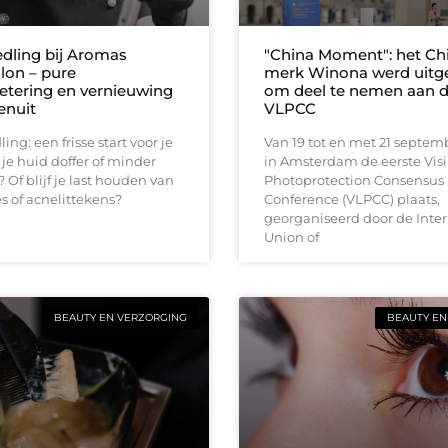
dling bij Aromas
"China Moment": het Ch
lon – pure
merk Winona werd uitg
etering en vernieuwing
om deel te nemen aan d
enuit
VLPCC
ng: een frisse start voor je
Van 19 tot en met 21 septem
 je huid doffer of minder
in Amsterdam de eerste Visi
 Of blijf je last houden van
Photoprotection Consensus
jes of acnelittekens?
Conference (VLPCC) plaats,
georganiseerd door de Inter
Union of
BEAUTY EN VERZORGING
BEAUTY EN