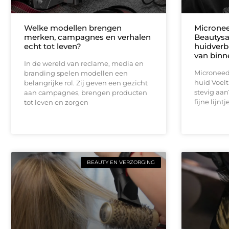
Welke modellen brengen
Micronee
merken, campagnes en verhalen
Beautysa
echt tot leven?
huidverb
van binn
In de wereld van reclame, media en
Microneedli
branding spelen modellen een
huid Voelt
belangrijke rol. Zij geven een gezicht
stevig aan?
aan campagnes, brengen producten
fijne lijnt
tot leven en zorgen
BEAUTY EN VERZORGING