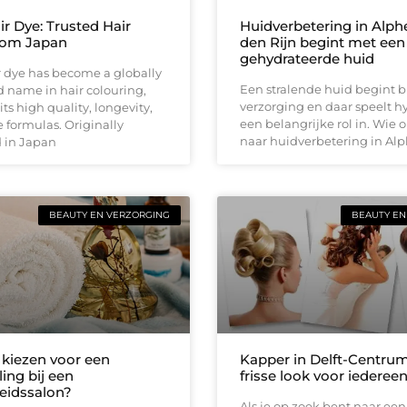
r Dye: Trusted Hair
Huidverbetering in Alph
rom Japan
den Rijn begint met ee
gehydrateerde huid
 dye has become a globally
Een stralende huid begint bi
 name in hair colouring,
verzorging en daar speelt h
ts high quality, longevity,
een belangrijke rol in. Wie o
 formulas. Originally
naar huidverbetering in Al
 in Japan
BEAUTY EN VERZORGING
BEAUTY EN
kiezen voor een
Kapper in Delft-Centrum
ing bij een
frisse look voor iederee
eidssalon?
Als je op zoek bent naar een