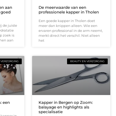
en aan
De meerwaarde van een
n goed
professionele kapper in Tholen
Een goede kapper in Tholen doet
j de juiste
meer dan knippen alleen. Wie een
ydratatie
ervaren professional in de arm neemt,
p zoek is
merkt direct het verschil. Niet alleen
phen aan
het
 VERZORGING
BEAUTY EN VERZORGING
: een
Kapper in Bergen op Zoom:
n
balayage en highlights als
specialisatie
 kapper in