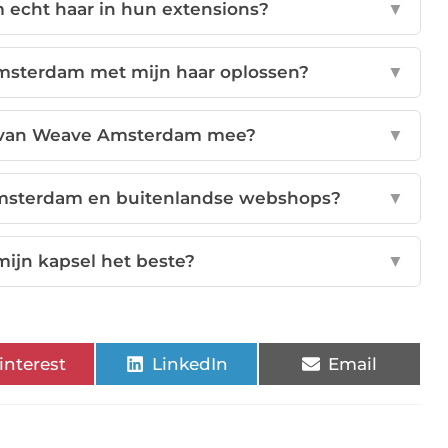
echt haar in hun extensions?
▼
sterdam met mijn haar oplossen?
▼
l van Weave Amsterdam mee?
▼
 Amsterdam en buitenlandse webshops?
▼
ijn kapsel het beste?
▼
interest
LinkedIn
Email