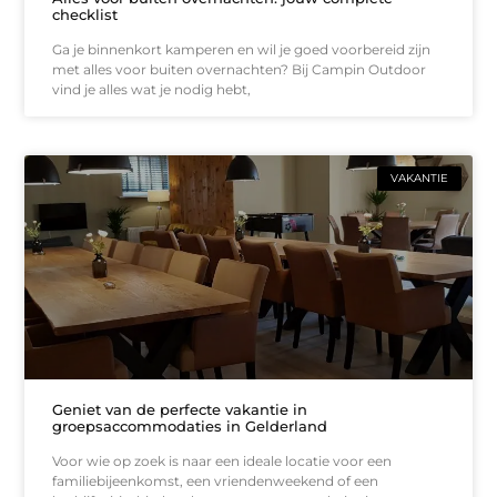
checklist
Ga je binnenkort kamperen en wil je goed voorbereid zijn
met alles voor buiten overnachten? Bij Campin Outdoor
vind je alles wat je nodig hebt,
VAKANTIE
Geniet van de perfecte vakantie in
groepsaccommodaties in Gelderland
Voor wie op zoek is naar een ideale locatie voor een
familiebijeenkomst, een vriendenweekend of een