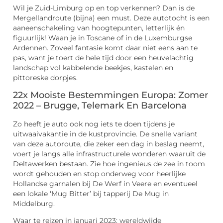
Wil je Zuid-Limburg op en top verkennen? Dan is de
Mergellandroute (bijna) een must. Deze autotocht is een
aaneenschakeling van hoogtepunten, letterlijk én
figuurlijk! Waan je in Toscane of in de Luxemburgse
Ardennen. Zoveel fantasie komt daar niet eens aan te
pas, want je toert de hele tijd door een heuvelachtig
landschap vol kabbelende beekjes, kastelen en
pittoreske dorpjes.
22x Mooiste Bestemmingen Europa: Zomer
2022 – Brugge, Telemark En Barcelona
Zo heeft je auto ook nog iets te doen tijdens je
uitwaaivakantie in de kustprovincie. De snelle variant
van deze autoroute, die zeker een dag in beslag neemt,
voert je langs alle infrastructurele wonderen waaruit de
Deltawerken bestaan. Zie hoe ingenieus de zee in toom
wordt gehouden en stop onderweg voor heerlijke
Hollandse garnalen bij De Werf in Veere en eventueel
een lokale ‘Mug Bitter’ bij tapperij De Mug in
Middelburg.
Waar te reizen in januari 2023: wereldwijde