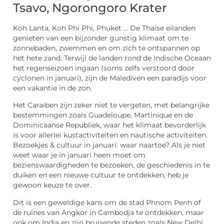
Tsavo, Ngorongoro Krater
Koh Lanta, Koh Phi Phi, Phuket … De Thaise eilanden
genieten van een bijzonder gunstig klimaat om te
zonnebaden, zwemmen en om zich te ontspannen op
het hete zand. Terwijl de landen rond de Indische Oceaan
het regenseizoen ingaan (soms zelfs verstoord door
cyclonen in januari), zijn de Malediven een paradijs voor
een vakantie in de zon.
Het Caraïben zijn zeker niet te vergeten, met belangrijke
bestemmingen zoals Guadeloupe, Martinique en de
Dominicaanse Republiek, waar het klimaat bevorderlijk
is voor allerlei kustactiviteiten en nautische activiteiten.
Bezoekjes & cultuur in januari: waar naartoe? Als je niet
weet waar je in januari heen moet om
bezienswaardigheden te bezoeken, de geschiedenis in te
duiken en een nieuwe cultuur te ontdekken, heb je
gewoon keuze te over.
Dit is een geweldige kans om de stad Phnom Penh of
de ruïnes van Angkor in Cambodja te ontdekken, maar
ook om India en zijn bruisende steden zoals New Delhi,