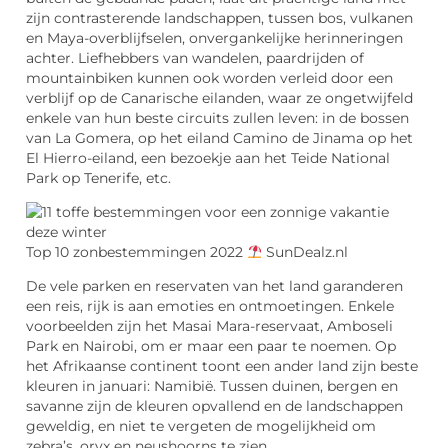
zijn contrasterende landschappen, tussen bos, vulkanen
en Maya-overblijfselen, onvergankelijke herinneringen
achter. Liefhebbers van wandelen, paardrijden of
mountainbiken kunnen ook worden verleid door een
verblijf op de Canarische eilanden, waar ze ongetwijfeld
enkele van hun beste circuits zullen leven: in de bossen
van La Gomera, op het eiland Camino de Jinama op het
El Hierro-eiland, een bezoekje aan het Teide National
Park op Tenerife, etc.
Top 10 zonbestemmingen 2022
SunDealz.nl
De vele parken en reservaten van het land garanderen
een reis, rijk is aan emoties en ontmoetingen. Enkele
voorbeelden zijn het Masai Mara-reservaat, Amboseli
Park en Nairobi, om er maar een paar te noemen. Op
het Afrikaanse continent toont een ander land zijn beste
kleuren in januari: Namibië. Tussen duinen, bergen en
savanne zijn de kleuren opvallend en de landschappen
geweldig, en niet te vergeten de mogelijkheid om
zebra’s, oryx en neushoorns te zien.