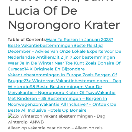
Lucia Of De
Ngorongoro Krater
Table of Contents
Waar Te Reizen In Januari 2023?
Beste Vakantiebestemmingen
Beste Reistijd
December – Advies Van Onze Lokale Experts Voor De
Nederlandse Antillen
Dit Zijn 7 Zonbestemmingen
Waar Je In De Winter Naar Toe Kunt Zoals Bonaire Of
Curacao
14 X Originele En Bijzondere
Vakantiebestemmingen In Europa Zoals Bergen Of
Brugge
23x Winterzon Vakantiebestemmingen – Dag
Winterdip!
18 Beste Bestemmingen Voor De
Meivakantie – Ngorongoro Krater Of Tsavo
Vakantie
Met Kinderen – 35 Bestemmingen – Bergen In
Noorwegen
Zonvakantie All Inclusive? – Ontdek De
Beste All Inclusive Hotels Op Bonaire
Alleen op vakantie naar de zon – Alleen op reis