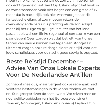
mountainbiken en dat terwijl de zon zich in de zomer
ook echt geregeld laat zien! Op IJsland stijgt het kwik in
de zomermaanden vaak niet hoger dan een graad of 15,
maar dat is natuurlijk ook niet waarvoor je naar dit
fantastische eiland af zou moeten reizen: de
overweldigende natuur is prachtig als de zon schijnt,
maar bij het ruige en grillige karakter van het land
passen ook wel een flinke regenbui of een storm van een
paar dagen! Geen zorgen wat dat betreft, want onze
tenten van Vaude kunnen wel tegen een stootje! En
uiteraard zorgen onze reisbegeleiders er altijd voor dat
jouw schuilplaats voor de nacht goed stevig is opgezet.
Beste Reistijd December –
Advies Van Onze Lokale Experts
Voor De Nederlandse Antillen
Zonnebril mee dus, maar vergeet ook je regenpak niet!
Winterse bestemmingen In de winter zoeken we met
no, Sun groepsreizen de sneeuw op! We reizen naar de
noordelijke gebieden van het Europese continent:
Zweden, Noorwegen, IJsland en (Zweeds) Lapland zijn