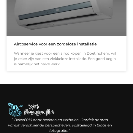
Aircoservice voor een zorgeloze installatie
Wanneer je kiest voor een airco kopen in Doetinchem, wil
je zeker zijn van een vlekkeloze installatie. Een goed begin
is namelijk het halve werk.
Linkbuilding geld verdienen: hoe slimme verbindingen waarde creëren
Backlinks kopen: wat je moet weten voordat je investeert
” Beleef 010 door beelden en verhalen. Ontdek de stad
vanuit verschillende perspectieven, vastgelegd in blogs en
fotografie. “