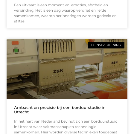
Een uitvaart is een moment vol emoties, afscheid en
verbinding. Het is een dag waarop verdriet en liefde
samenkomen, waarop herinneringen worden gedeeld en
stiltes
DIENSTVERLENING
Ambacht en precisie bij een borduurstudio in
Utrecht
In het hart van Nederland bevindt zich een borduurstudio
in Utrecht waar vakmanschap en technologie
samenkomen. Hier worden diverse technieken toegepast