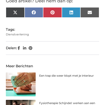
Goed artikel? Deel hem dan op:
X
Facebook
Pinterest
LinkedIn
Email
(Twitter)
Tags:
Dienstverlening
Delen:
Meer Berichten
Een trap die weer klopt met je interieur
Fysiotherapie Schijndel: werken aan een