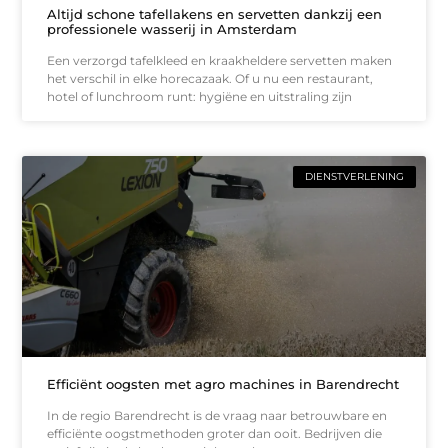
Altijd schone tafellakens en servetten dankzij een
professionele wasserij in Amsterdam
Een verzorgd tafelkleed en kraakheldere servetten maken
het verschil in elke horecazaak. Of u nu een restaurant,
hotel of lunchroom runt: hygiëne en uitstraling zijn
DIENSTVERLENING
Efficiënt oogsten met agro machines in Barendrecht
In de regio Barendrecht is de vraag naar betrouwbare en
efficiënte oogstmethoden groter dan ooit. Bedrijven die