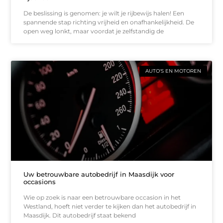
De beslissing is genomen: je wilt je rijbewijs halen! Een
spannende stap richting vrijheid en onafhankelijkheid. De
open weg lonkt, maar voordat je zelfstandig de
AUTO'S EN MOTOREN
Uw betrouwbare autobedrijf in Maasdijk voor
occasions
Wie op zoek is naar een betrouwbare occasion in het
Westland, hoeft niet verder te kijken dan het autobedrijf in
Maasdijk. Dit autobedrijf staat bekend