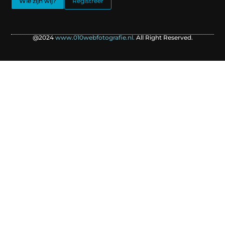
Wie zijn wij?
Registreer
@2024
www.010webfotografie.nl.
All Right Reserved.