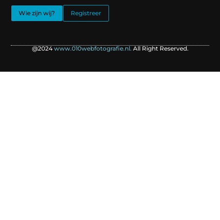
Wie zijn wij?
Registreer
@2024
www.010webfotografie.nl.
All Right Reserved.