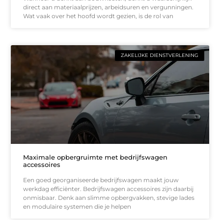
direct aan materiaalprijzen, arbeidsuren en vergunningen.
Wat vaak over het hoofd wordt gezien, is de rol van
ZAKELIJKE DIENSTVERLENING
Maximale opbergruimte met bedrijfswagen
accessoires
Een goed georganiseerde bedrijfswagen maakt jouw
werkdag efficiënter. Bedrijfswagen accessoires zijn daarbij
onmisbaar. Denk aan slimme opbergvakken, stevige lades
en modulaire systemen die je helpen