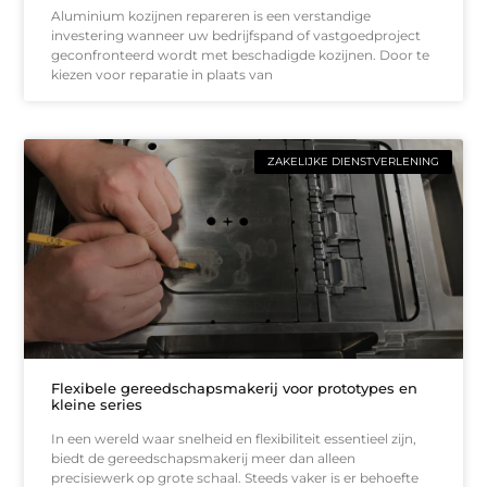
Aluminium kozijnen repareren is een verstandige
investering wanneer uw bedrijfspand of vastgoedproject
geconfronteerd wordt met beschadigde kozijnen. Door te
kiezen voor reparatie in plaats van
ZAKELIJKE DIENSTVERLENING
Flexibele gereedschapsmakerij voor prototypes en
kleine series
In een wereld waar snelheid en flexibiliteit essentieel zijn,
biedt de gereedschapsmakerij meer dan alleen
precisiewerk op grote schaal. Steeds vaker is er behoefte