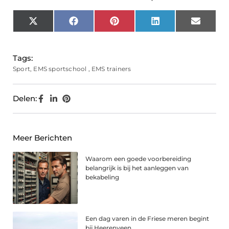
X
Facebook
Pinterest
LinkedIn
Email
(Twitter)
Tags:
Sport
,
EMS sportschool
,
EMS trainers
Delen:
Meer Berichten
Waarom een goede voorbereiding
belangrijk is bij het aanleggen van
bekabeling
Een dag varen in de Friese meren begint
bij Heerenveen