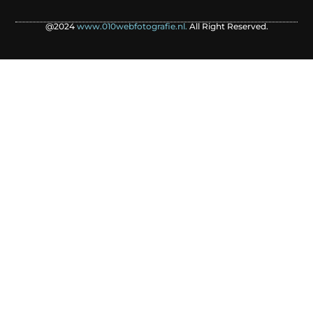
@2024
www.010webfotografie.nl.
All Right Reserved.