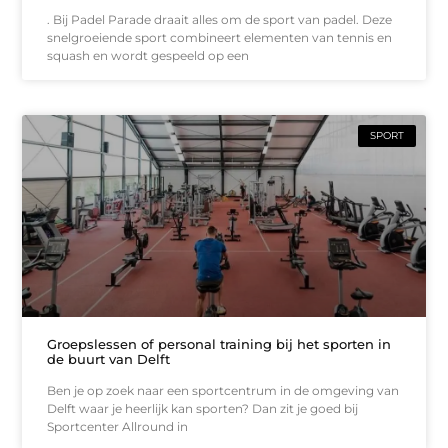
. Bij Padel Parade draait alles om de sport van padel. Deze
snelgroeiende sport combineert elementen van tennis en
squash en wordt gespeeld op een
SPORT
Groepslessen of personal training bij het sporten in
de buurt van Delft
Ben je op zoek naar een sportcentrum in de omgeving van
Delft waar je heerlijk kan sporten? Dan zit je goed bij
Sportcenter Allround in