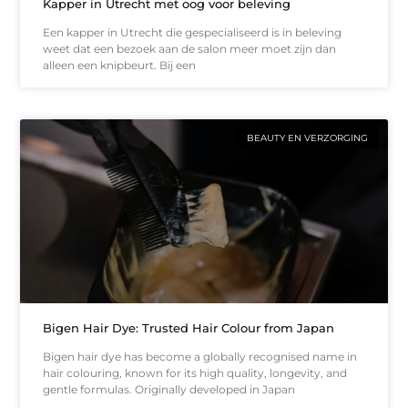
Kapper in Utrecht met oog voor beleving
Een kapper in Utrecht die gespecialiseerd is in beleving
weet dat een bezoek aan de salon meer moet zijn dan
alleen een knipbeurt. Bij een
BEAUTY EN VERZORGING
Bigen Hair Dye: Trusted Hair Colour from Japan
Bigen hair dye has become a globally recognised name in
hair colouring, known for its high quality, longevity, and
gentle formulas. Originally developed in Japan