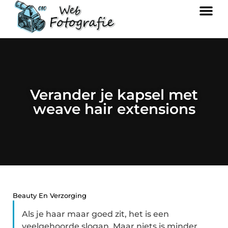
Verander je kapsel met
weave hair extensions
Beauty En Verzorging
Als je haar maar goed zit, het is een
veelgehoorde slogan. Maar niets is minder