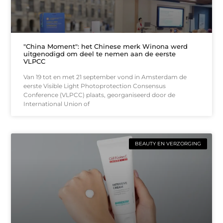
"China Moment": het Chinese merk Winona werd
uitgenodigd om deel te nemen aan de eerste
VLPCC
Van 19 tot en met 21 september vond in Amsterdam de
eerste Visible Light Photoprotection Consensus
Conference (VLPCC) plaats, georganiseerd door de
International Union of
BEAUTY EN VERZORGING