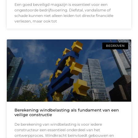
Een goed beveiligd magazijn is essentieel voor een
ongestoorde bedrijfsvoering. Diefstal, vandalisme of
schade kunnen niet alleen leiden tot directe financiële
verliezen, maar ook tot
BEDRIJVEN
Berekening windbelasting als fundament van een
veilige constructie
De berekening van windbelasting is voor iedere
constructeur een essentieel onderdeel van het
ontwerpproces. Windkracht beïnvloedt gebouwen en