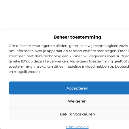
Beheer toestemming
Om de beste ervaringen te bieden, gebruiken wij technologieën zoals
om informatie over je apparaat op te slaan en/of te raadplegen. Door i
stemmen met deze technologieën kunnen wij gegevens zoals surfged
unieke ID's op deze site verwerken. Als je geen toestemming geeft of
toestemming intrekt, kan dit een nadelige invloed hebben op bepaald
en mogelijkheden.
Accepteren
Weigeren
Ga Naa
Bekijk Voorkeuren
Cookiebeleid