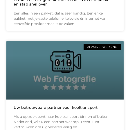
en stap snel over
Een alles in een pakket, dat is zeer handig. Een enkel
pakket met je vaste telefonie, televisie én internet van
eenzelfde provider maakt de zaken
AFVALVERWERKING
Uw betrouwbare partner voor koeltransport
Als u op zoek bent naar koeltransport binnen of buiten
Nederland, wilt u een partner waarop u echt kunt
vertrouwen om u goederen veilig en