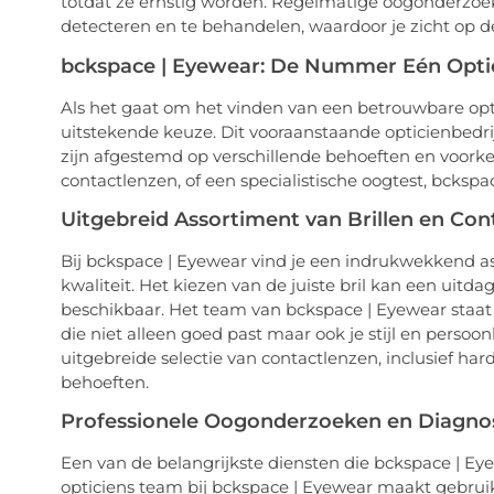
totdat ze ernstig worden. Regelmatige oogonderzoe
detecteren en te behandelen, waardoor je zicht op de
bckspace | Eyewear: De Nummer Eén Opti
Als het gaat om het vinden van een betrouwbare opt
uitstekende keuze. Dit vooraanstaande opticienbedri
zijn afgestemd op verschillende behoeften en voorkeu
contactlenzen, of een specialistische oogtest, bckspa
Uitgebreid Assortiment van Brillen en Con
Bij bckspace | Eyewear vind je een indrukwekkend a
kwaliteit. Het kiezen van de juiste bril kan een uitda
beschikbaar. Het team van bckspace | Eyewear staat k
die niet alleen goed past maar ook je stijl en persoo
uitgebreide selectie van contactlenzen, inclusief har
behoeften.
Professionele Oogonderzoeken en Diagno
Een van de belangrijkste diensten die bckspace | Ey
opticiens team bij bckspace | Eyewear maakt gebru