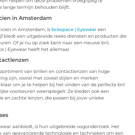
ken helpen om deze problemen vroegtijdig te
 lange termijn behouden blijft.
cien in Amsterdam
icien in Amsterdam, is
bckspace | Eyewear
een
jf biedt een uitgebreide reeks diensten en producten die
ren. Of je nu op zoek bent naar een nieuwe bril,
ce | Eyewear heeft het allemaal.
tactlenzen
ssortiment van brillen en contactlenzen van hoge
ging zijn, vooral met zoveel stijlen en merken
laar om je te helpen bij het vinden van de perfecte bril
nlijke voorkeuren weerspiegelt. Ze bieden ook een
de en zachte lenzen, die passen bij jouw unieke
ses
ewear aanbiedt, is hun uitgebreide oogonderzoek. Het
ik van geavanceerde technologie en technieken om een