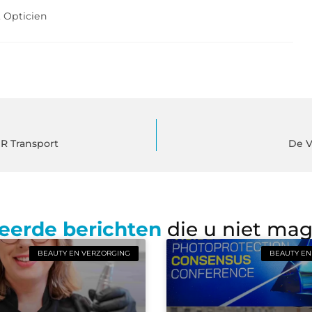
,
Opticien
R Transport
De V
eerde berichten
die u niet ma
BEAUTY EN VERZORGING
BEAUTY EN