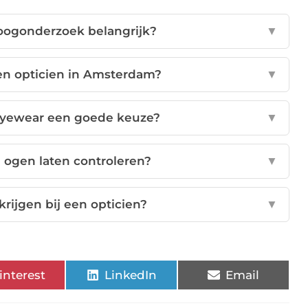
oogonderzoek belangrijk?
▼
en opticien in Amsterdam?
▼
Eyewear een goede keuze?
▼
 ogen laten controleren?
▼
krijgen bij een opticien?
▼
interest
LinkedIn
Email