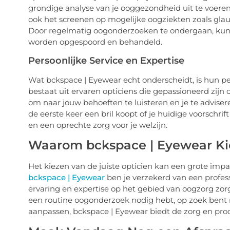
grondige analyse van je ooggezondheid uit te voeren.
ook het screenen op mogelijke oogziekten zoals gla
Door regelmatig oogonderzoeken te ondergaan, kun 
worden opgespoord en behandeld.
Persoonlijke Service en Expertise
Wat bckspace | Eyewear echt onderscheidt, is hun pe
bestaat uit ervaren opticiens die gepassioneerd zijn
om naar jouw behoeften te luisteren en je te advisere
de eerste keer een bril koopt of je huidige voorschr
en een oprechte zorg voor je welzijn.
Waarom bckspace | Eyewear Ki
Het kiezen van de juiste opticien kan een grote imp
bckspace | Eyewear
ben je verzekerd van een profes
ervaring en expertise op het gebied van oogzorg zorg
een routine oogonderzoek nodig hebt, op zoek bent na
aanpassen, bckspace | Eyewear biedt de zorg en prod