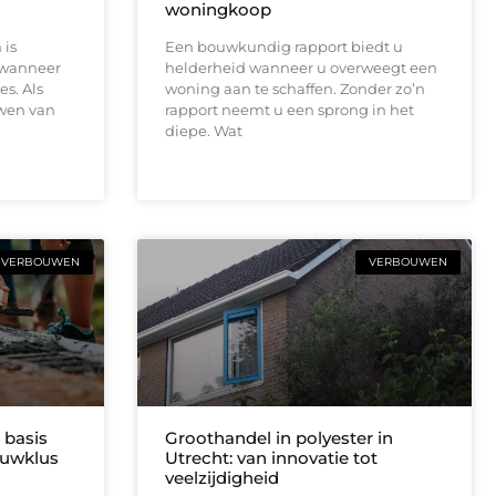
woningkoop
 is
Een bouwkundig rapport biedt u
r wanneer
helderheid wanneer u overweegt een
s. Als
woning aan te schaffen. Zonder zo’n
uwen van
rapport neemt u een sprong in het
diepe. Wat
VERBOUWEN
VERBOUWEN
 basis
Groothandel in polyester in
ouwklus
Utrecht: van innovatie tot
veelzijdigheid