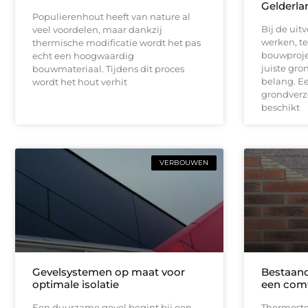
Gelderla
Populierenhout heeft van nature al
Bij de uit
veel voordelen, maar dankzij
werken, te
thermische modificatie wordt het pas
bouwprojec
echt een hoogwaardig
juiste gro
bouwmateriaal. Tijdens dit proces
belang. Ee
wordt het hout verhit
grondverze
beschikt
VERBOUWEN
Gevelsystemen op maat voor
Bestaand
optimale isolatie
een comf
Een duurzame gevel begint bij een
Thermoste