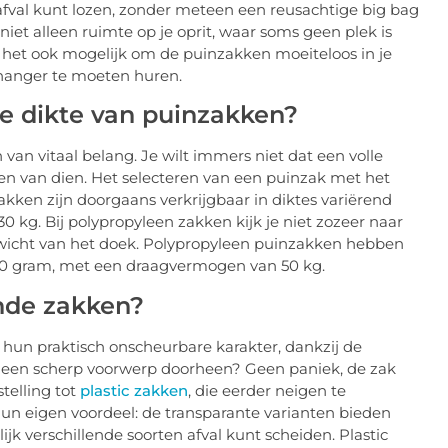
fval kunt lozen, zonder meteen een reusachtige big bag
niet alleen ruimte op je oprit, waar soms geen plek is
t het ook mogelijk om de puinzakken moeiteloos in je
hanger te moeten huren.
e dikte van puinzakken?
an vitaal belang. Je wilt immers niet dat een volle
en van dien. Het selecteren van een puinzak met het
akken zijn doorgaans verkrijgbaar in diktes variërend
0 kg. Bij polypropyleen zakken kijk je niet zozeer naar
ewicht van het doek. Polypropyleen puinzakken hebben
0 gram, met een draagvermogen van 50 kg.
nde zakken?
hun praktisch onscheurbare karakter, dankzij de
t een scherp voorwerp doorheen? Geen paniek, de zak
telling tot
plastic zakken
, die eerder neigen te
n eigen voordeel: de transparante varianten bieden
jk verschillende soorten afval kunt scheiden. Plastic