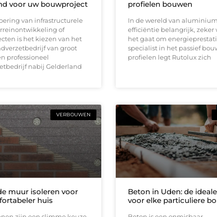
nd voor uw bouwproject
profielen bouwen
voering van infrastructurele
In de wereld van aluminium
rreinontwikkeling of
efficiëntie belangrijk, zeke
ten is het kiezen van het
het gaat om energieprestatie
ndverzetbedrijf van groot
specialist in het passief bo
n professioneel
profielen legt Rutolux zich
tbedrijf nabij Gelderland
VERBOUWEN
e muur isoleren voor
Beton in Uden: de ideale
ortabeler huis
voor elke particuliere b
nen zijn een slimme keuze
Beton is een onmisbaar