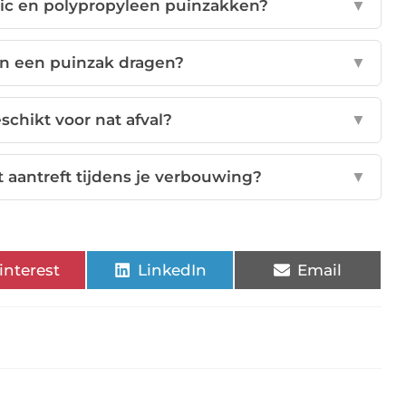
stic en polypropyleen puinzakken?
▼
an een puinzak dragen?
▼
schikt voor nat afval?
▼
t aantreft tijdens je verbouwing?
▼
interest
LinkedIn
Email