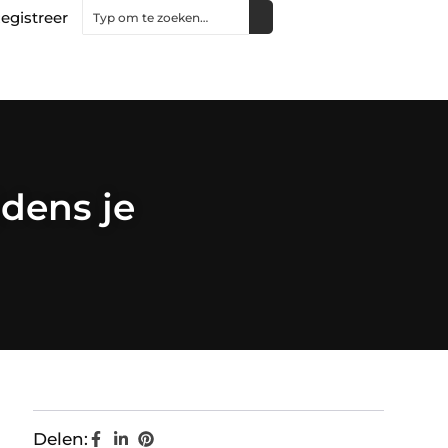
egistreer
jdens je
Delen: