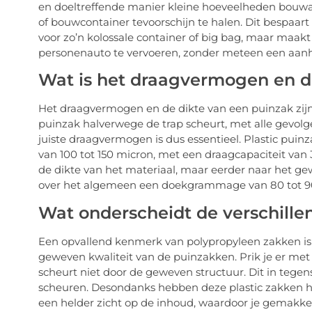
en doeltreffende manier kleine hoeveelheden bouwa
of bouwcontainer tevoorschijn te halen. Dit bespaart 
voor zo’n kolossale container of big bag, maar maak
personenauto te vervoeren, zonder meteen een aan
Wat is het draagvermogen en d
Het draagvermogen en de dikte van een puinzak zijn v
puinzak halverwege de trap scheurt, met alle gevolg
juiste draagvermogen is dus essentieel. Plastic puinz
van 100 tot 150 micron, met een draagcapaciteit van 3
de dikte van het materiaal, maar eerder naar het g
over het algemeen een doekgrammage van 80 tot 9
Wat onderscheidt de verschille
Een opvallend kenmerk van polypropyleen zakken is 
geweven kwaliteit van de puinzakken. Prik je er me
scheurt niet door de geweven structuur. Dit in tegens
scheuren. Desondanks hebben deze plastic zakken hu
een helder zicht op de inhoud, waardoor je gemakkeli