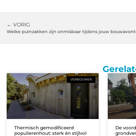
← VORIG
Welke puinzakken zijn onmisbaar tijdens jouw bouwavont
Gerelat
VERBOUWEN
Thermisch gemodificeerd
De voord
populierenhout: sterk én stijlvol
grondverz