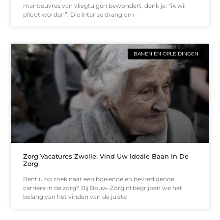
manoeuvres van vliegtuigen bewondert, denk je: “ik wil
piloot worden”. Die intense drang om
BANEN EN OPLEIDINGEN
Zorg Vacatures Zwolle: Vind Uw Ideale Baan In De
Zorg
Bent u op zoek naar een boeiende en bevredigende
carrière in de zorg? Bij Bouw-Zorg.nl begrijpen we het
belang van het vinden van de juiste