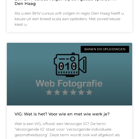
Den Haag
Als u een BHV cursus wilt volgen in regio Den Haag heeft u
keuze uit een breed scala aan opleiders. Met zoveel keuze
kiest u
BANEN EN OPLEIDINGEN
VIG: Wat is het? Voor wie en met wie werk je?
Wat is een VIG, oftwel: een Verzorger IG? De term
‘Verzorgende IG‘ staat voor ‘verzorgende individuele
gezondheidszorg’. Deze term wordt ook wel afgekort als