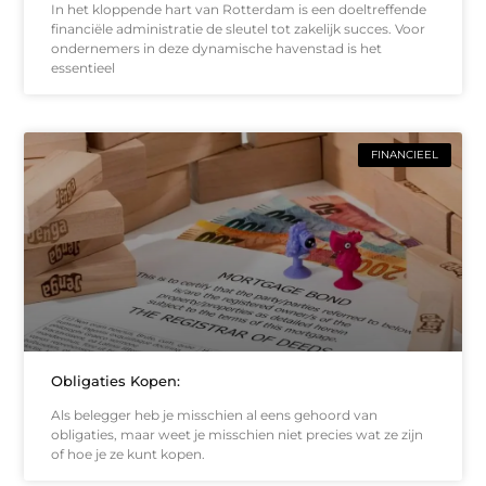
In het kloppende hart van Rotterdam is een doeltreffende
financiële administratie de sleutel tot zakelijk succes. Voor
ondernemers in deze dynamische havenstad is het
essentieel
FINANCIEEL
Obligaties Kopen:
Als belegger heb je misschien al eens gehoord van
obligaties, maar weet je misschien niet precies wat ze zijn
of hoe je ze kunt kopen.