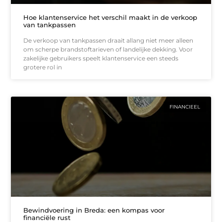
Hoe klantenservice het verschil maakt in de verkoop
van tankpassen
De verkoop van tankpassen draait allang niet meer alleen
om scherpe brandstoftarieven of landelijke dekking. Voor
zakelijke gebruikers speelt klantenservice een steeds
grotere rol in
FINANCIEEL
Bewindvoering in Breda: een kompas voor
financiële rust