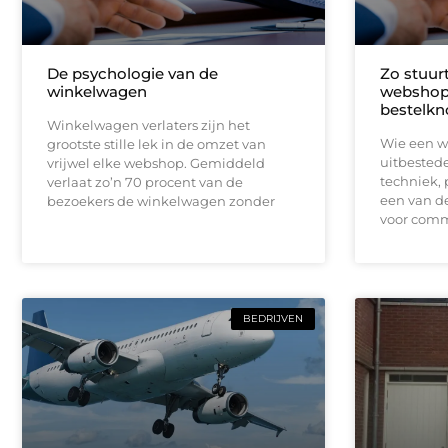
De psychologie van de
Zo stuur
winkelwagen
webshop 
bestelkn
Winkelwagen verlaters zijn het
Wie een w
grootste stille lek in de omzet van
uitbestede
vrijwel elke webshop. Gemiddeld
techniek, 
verlaat zo’n 70 procent van de
een van d
bezoekers de winkelwagen zonder
voor comm
BEDRIJVEN