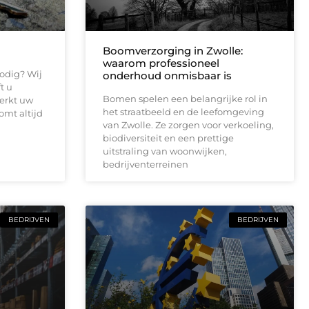
Boomverzorging in Zwolle:
waarom professioneel
odig? Wij
onderhoud onmisbaar is
t u
Bomen spelen een belangrijke rol in
werkt uw
het straatbeeld en de leefomgeving
omt altijd
van Zwolle. Ze zorgen voor verkoeling,
biodiversiteit en een prettige
uitstraling van woonwijken,
bedrijventerreinen
BEDRIJVEN
BEDRIJVEN