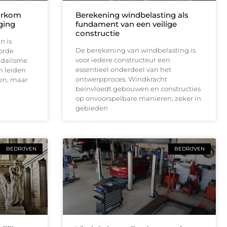
oorkom
Berekening windbelasting als
aging
fundament van een veilige
constructie
n is
De berekening van windbelasting is
orde
voor iedere constructeur een
andalisme
essentieel onderdeel van het
n leiden
ontwerpproces. Windkracht
zen, maar
beïnvloedt gebouwen en constructies
op onvoorspelbare manieren, zeker in
gebieden
BEDRIJVEN
BEDRIJVEN