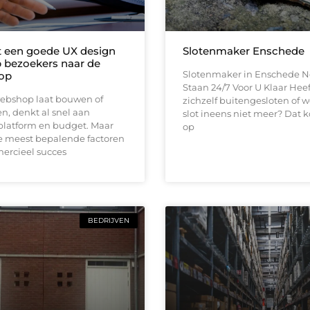
t een goede UX design
Slotenmaker Enschede
bezoekers naar de
Slotenmaker in Enschede N
op
Staan 24/7 Voor U Klaar Heef
ebshop laat bouwen of
zichzelf buitengesloten of 
n, denkt al snel aan
slot ineens niet meer? Dat k
platform en budget. Maar
op
e meest bepalende factoren
ercieel succes
BEDRIJVEN