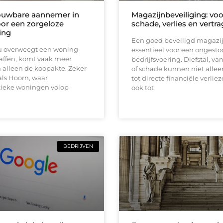
ouwbare aannemer in
Magazijnbeveiliging: v
or een zorgeloze
schade, verlies en vertr
ing
Een goed beveiligd magazij
 overweegt een woning
essentieel voor een ongesto
affen, komt vaak meer
bedrijfsvoering. Diefstal, v
 alleen de koopakte. Zeker
of schade kunnen niet allee
als Hoorn, waar
tot directe financiële verlie
stieke woningen volop
ook tot
BEDRIJVEN