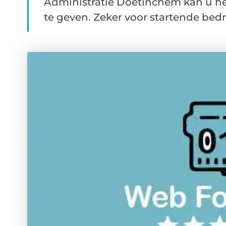
Administratie Doetinchem kan u he
te geven. Zeker voor startende bedri