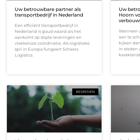
Uw betrouwbare partner als
Uw betr
transportbedrijf in Nederland
Hoorn vo
verbouw
Een efficiënt transportbedrijf in
Wanneer u
Nederland is goud waard als het
aan te sch
aankomt op stipte leveringen en
kijken dan
vlekkeloze coördinatie. Als logistieke
in steden 
spil in Europa fungeert Scheers
karakteri
Logistics
BEDRIJVEN