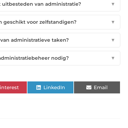
t uitbesteden van administratie?
▼
m geschikt voor zelfstandigen?
▼
 van administratieve taken?
▼
 administratiebeheer nodig?
▼
interest
LinkedIn
Email