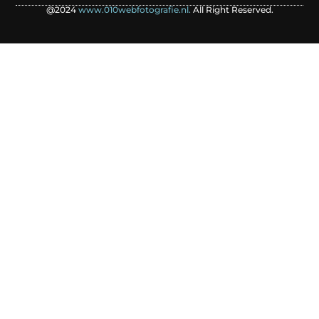
@2024
www.010webfotografie.nl.
All Right Reserved.