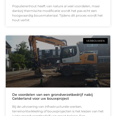
Populierenhout heeft van nature al veel voordelen, maar
dankzij thermische modificatie wordt het pas echt een
hoogwaardig bouwmateriaal. Tijdens dit proces wordt het
hout verhit
VERBOUWEN
De voordelen van een grondverzetbedrijf nabij
Gelderland voor uw bouwproject
Bij de uitvoering van infrastructurele werken,
terreinontwikkeling of bouwprojecten is het kiezen van het
juiste grondverzetbedrijf van groot belang. Een