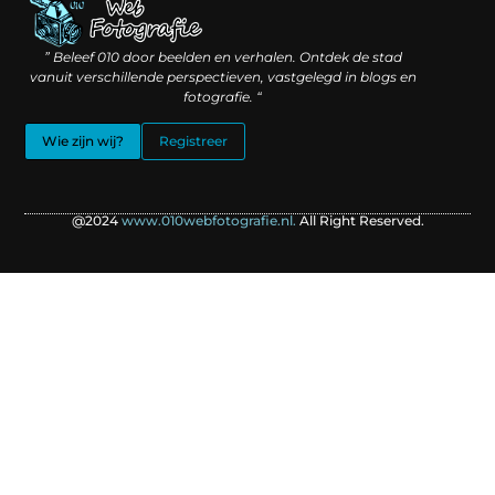
Linkbuilding geld verdienen: hoe slimme verbindingen waarde creëren
Backlinks kopen: wat je moet weten voordat je investeert
” Beleef 010 door beelden en verhalen. Ontdek de stad
vanuit verschillende perspectieven, vastgelegd in blogs en
fotografie. “
Wie zijn wij?
Registreer
@2024
www.010webfotografie.nl.
All Right Reserved.