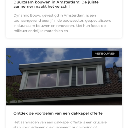
Duurzaam bouwen in Amsterdam: De juiste
aannemer maakt het verschil
Dynamic Bouw, gevestigd in Amsterdam, is een
toonaangevend bedrijf in de bouwsector, gespecialiseerd
in duurzaam bouwen en renoveren. Met hun focus op
milieuvriendelijke materialen en
VERBOUWEN
Ontdek de voordelen van een dakkapel offerte
Het aanvragen van een dakkapel offerte is een cruciale
stap voor iedereen die overweegt hun woning of