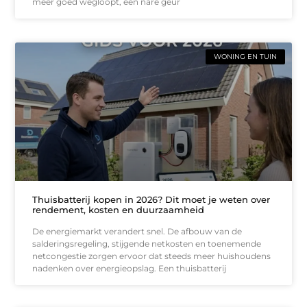
meer goed wegloopt, een nare geur
WONING EN TUIN
Thuisbatterij kopen in 2026? Dit moet je weten over
rendement, kosten en duurzaamheid
De energiemarkt verandert snel. De afbouw van de
salderingsregeling, stijgende netkosten en toenemende
netcongestie zorgen ervoor dat steeds meer huishoudens
nadenken over energieopslag. Een thuisbatterij