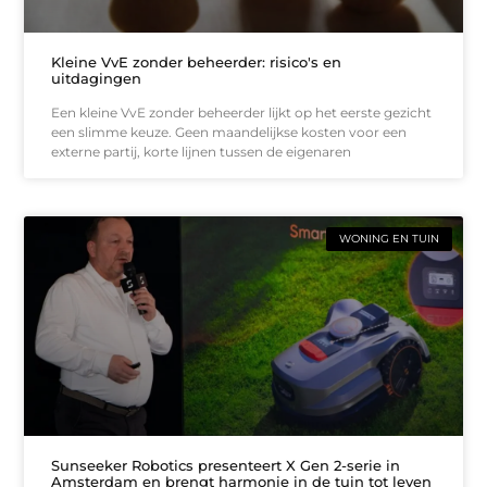
Kleine VvE zonder beheerder: risico's en
uitdagingen
Een kleine VvE zonder beheerder lijkt op het eerste gezicht
een slimme keuze. Geen maandelijkse kosten voor een
externe partij, korte lijnen tussen de eigenaren
WONING EN TUIN
Sunseeker Robotics presenteert X Gen 2-serie in
Amsterdam en brengt harmonie in de tuin tot leven