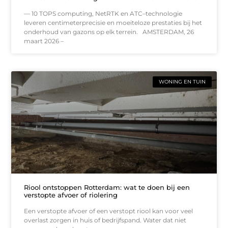
— 10 TOPS computing, NetRTK en ATC–technologie
leveren centimeterprecisie en moeiteloze prestaties bij het
onderhoud van gazons op elk terrein. AMSTERDAM, 26
maart 2026 –
WONING EN TUIN
Riool ontstoppen Rotterdam: wat te doen bij een
verstopte afvoer of riolering
Een verstopte afvoer of een verstopt riool kan voor veel
overlast zorgen in huis of bedrijfspand. Water dat niet