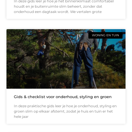
In deze gids leer je hoe je het binnenklimaat comfortabel
houdt en je buitenruimte slim beheert, zonder dat
onderhoud een dagtaak wordt. We vertalen grote
WONING EN TUIN
Gids & checklist voor onderhoud, styling en groen
In deze praktische gids leer je hoe je onderhoud, styling en
groen slim op elkaar afstemt, zodat je huis en tuin er het
hele jaar