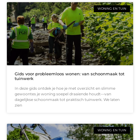
WONING EN TUIN
Gids voor probleemloos wonen: van schoonmaak tot
tuinwerk
In deze gids ontdek je hoe je met overzicht en slimme
gewoontes je woning soepel draaiende houdt—van
dagelijkse schoonmaak tot praktisch tuinwerk. We laten
zien
WONING EN TUIN