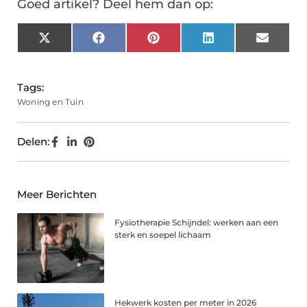
Goed artikel? Deel hem dan op:
X
Facebook
Pinterest
LinkedIn
Email
(Twitter)
Tags:
Woning en Tuin
Delen:
Meer Berichten
Fysiotherapie Schijndel: werken aan een
sterk en soepel lichaam
Hekwerk kosten per meter in 2026