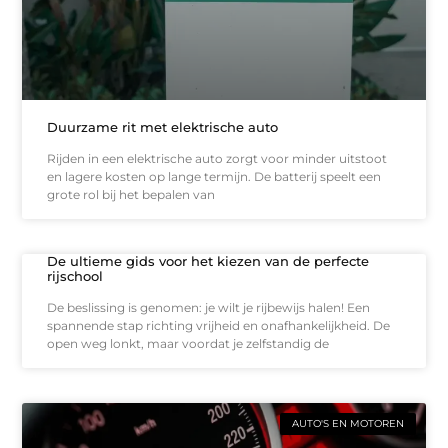
Duurzame rit met elektrische auto
Rijden in een elektrische auto zorgt voor minder uitstoot
en lagere kosten op lange termijn. De batterij speelt een
grote rol bij het bepalen van
De ultieme gids voor het kiezen van de perfecte
rijschool
De beslissing is genomen: je wilt je rijbewijs halen! Een
spannende stap richting vrijheid en onafhankelijkheid. De
open weg lonkt, maar voordat je zelfstandig de
AUTO'S EN MOTOREN