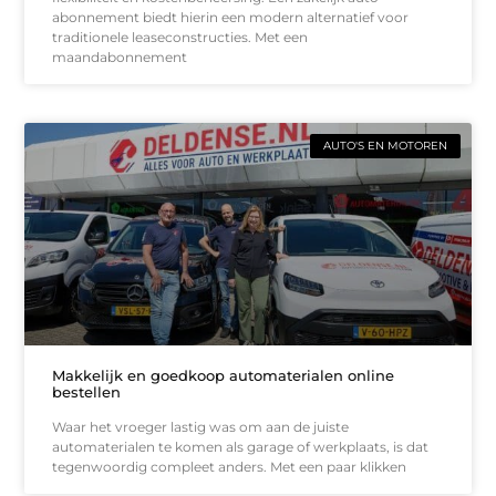
abonnement biedt hierin een modern alternatief voor
traditionele leaseconstructies. Met een
maandabonnement
AUTO'S EN MOTOREN
Makkelijk en goedkoop automaterialen online
bestellen
Waar het vroeger lastig was om aan de juiste
automaterialen te komen als garage of werkplaats, is dat
tegenwoordig compleet anders. Met een paar klikken