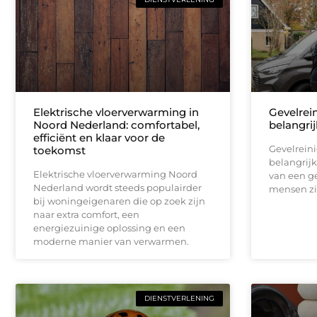
Elektrische vloerverwarming in
Gevelrei
Noord Nederland: comfortabel,
belangrij
efficiënt en klaar voor de
Gevelrein
toekomst
belangrijk
Elektrische vloerverwarming Noord
van een ge
Nederland wordt steeds populairder
mensen zi
bij woningeigenaren die op zoek zijn
naar extra comfort, een
energiezuinige oplossing en een
moderne manier van verwarmen.
DIENSTVERLENING