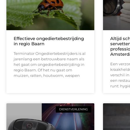
Effectieve ongediertebestrijding
Altijd sc
in regio Baarn
servette
professio
Terminator Ongediertebestrijders is al
Amster
jarenlang een betrouwbare naam als
Een verzor
het gaat om ongediertebestrijding in
kraakheld
regio Baarn. Of het nu gaat om
verschil i
muizen, ratten, houtworm, wespen
een restau
runt: hygië
DIENSTVERLENING