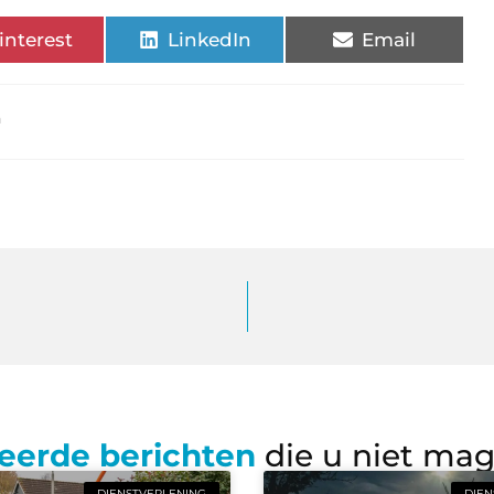
interest
LinkedIn
Email
n
eerde berichten
die u niet ma
DIENSTVERLENING
DIEN