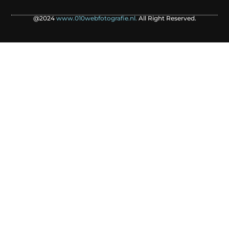
@2024
www.010webfotografie.nl.
All Right Reserved.