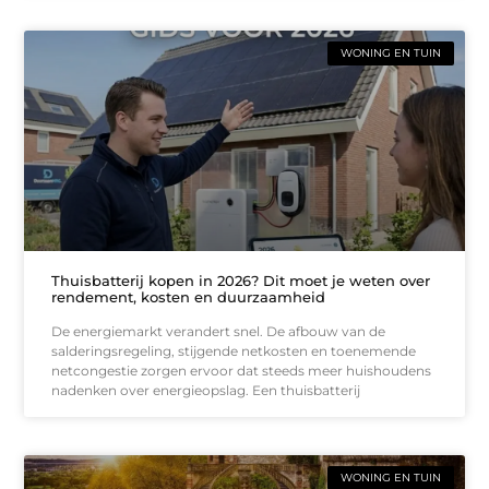
WONING EN TUIN
Thuisbatterij kopen in 2026? Dit moet je weten over
rendement, kosten en duurzaamheid
De energiemarkt verandert snel. De afbouw van de
salderingsregeling, stijgende netkosten en toenemende
netcongestie zorgen ervoor dat steeds meer huishoudens
nadenken over energieopslag. Een thuisbatterij
WONING EN TUIN