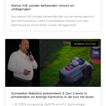
Kleine VvE zonder beheerder: risico's en
uitdagingen
Een kleine VvE zonder beheerder lijkt op het eerste gezicht
een slimme keuze. Geen maandelijkse kosten voor een
externe partij, korte lijnen tussen de eigenaren
WONING EN TUIN
Sunseeker Robotics presenteert X Gen 2-serie in
Amsterdam en brengt harmonie in de tuin tot leven
— 10 TOPS computing, NetRTK en ATC–technologie