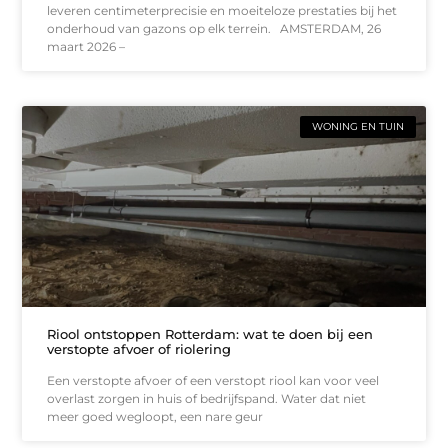
leveren centimeterprecisie en moeiteloze prestaties bij het
onderhoud van gazons op elk terrein. AMSTERDAM, 26
maart 2026 –
WONING EN TUIN
Riool ontstoppen Rotterdam: wat te doen bij een
verstopte afvoer of riolering
Een verstopte afvoer of een verstopt riool kan voor veel
overlast zorgen in huis of bedrijfspand. Water dat niet
meer goed wegloopt, een nare geur