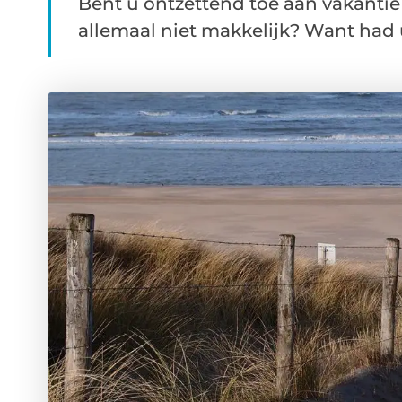
Bent u ontzettend toe aan vakanti
allemaal niet makkelijk? Want had u