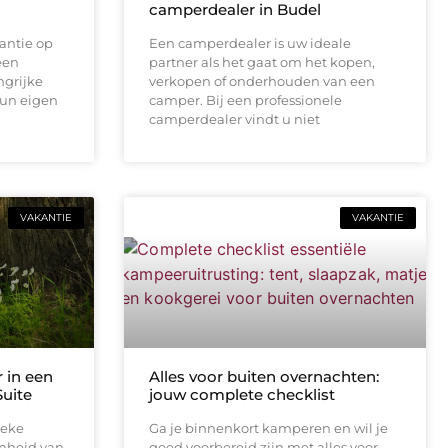
camperdealer in Budel
antie op
Een camperdealer is uw ideale
een
partner als het gaat om het kopen,
ngrijke
verkopen of onderhouden van een
hun eigen
camper. Bij een professionele
camperdealer vindt u niet
VAKANTIE
VAKANTIE
 in een
Alles voor buiten overnachten:
uite
jouw complete checklist
ieke
Ga je binnenkort kamperen en wil je
onheid van
goed voorbereid zijn met alles voor