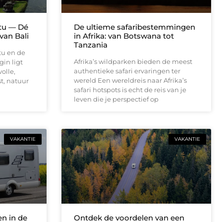
atu — Dé
De ultieme safaribestemmingen
van Bali
in Afrika: van Botswana tot
Tanzania
tu en de
Afrika’s wildparken bieden de meest
gin ligt
authentieke safari ervaringen ter
volle,
wereld Een wereldreis naar Afrika’s
t, natuur
safari hotspots is echt de reis van je
leven die je perspectief op
VAKANTIE
VAKANTIE
n in de
Ontdek de voordelen van een