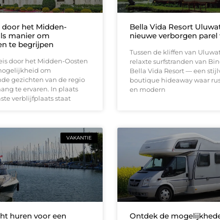
 door het Midden-
Bella Vida Resort Uluw
ls manier om
nieuwe verborgen parel 
en te begrijpen
Tussen de kliffen van Uluwa
eis door het Midden-Oosten
relaxte surfstranden van Bin
mogelijkheid om
Bella Vida Resort — een stijl
nde gezichten van de regio
boutique hideaway waar rus
ng te ervaren. In plaats
en modern
ste verblijfplaats staat
VAKANTIE
ht huren voor een
Ontdek de mogelijkhede