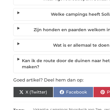
Welke campings heeft Solla
Zijn honden en paarden welkom in
Wat is er allemaal te doe
Kan ik de route door de duinen naar het
maken?
Goed artikel? Deel hem dan op:
X (Twitter)
Facebook
P
Vakantie
,
campings Noordwijk aan Zee
,
re