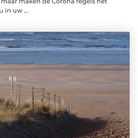
e maar maken de Corona regels het
 in uw ...