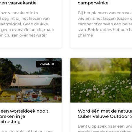
en vaarvakantie
camperwinkel
oze vaarvakantie in
Bij het plannen van een vak
begint bij het kiezen van
wielen is het kiezen tussen 
 vaarmiddel. Geen drukke
camper of caravan een bela
geen overvolle hotels, maar
stap. Beide opties hebben 
n cruisen over het water
charme
VAKANTIE
een worteldoek nooit
Word één met de natuur
reken in je
Cuber Veluwe Outdoor S
uitrusting
Bent u op zoek naar een un
atuur in trekt, of het nu voor
manier om de rust en scho