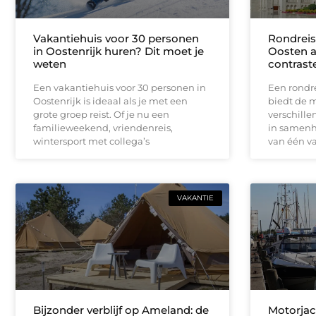
Vakantiehuis voor 30 personen
Rondreis
in Oostenrijk huren? Dit moet je
Oosten a
weten
contrast
Een vakantiehuis voor 30 personen in
Een rondr
Oostenrijk is ideaal als je met een
biedt de 
grote groep reist. Of je nu een
verschille
familieweekend, vriendenreis,
in samenha
wintersport met collega’s
van één va
VAKANTIE
Bijzonder verblijf op Ameland: de
Motorjac