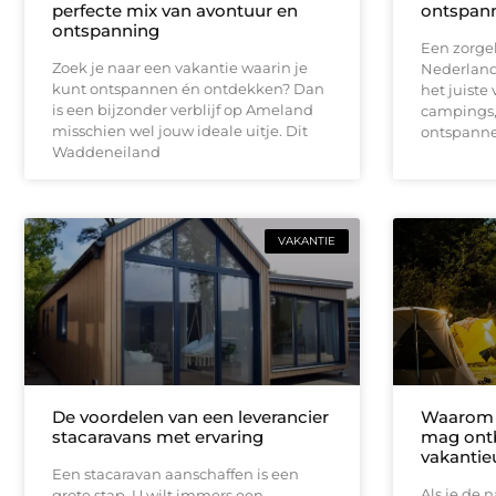
perfecte mix van avontuur en
ontspann
ontspanning
Een zorgel
Zoek je naar een vakantie waarin je
Nederland 
kunt ontspannen én ontdekken? Dan
het juiste
is een bijzonder verblijf op Ameland
campings, 
misschien wel jouw ideale uitje. Dit
ontspanne
Waddeneiland
VAKANTIE
De voordelen van een leverancier
Waarom 
stacaravans met ervaring
mag ontb
vakantie
Een stacaravan aanschaffen is een
Als je de n
grote stap. U wilt immers een