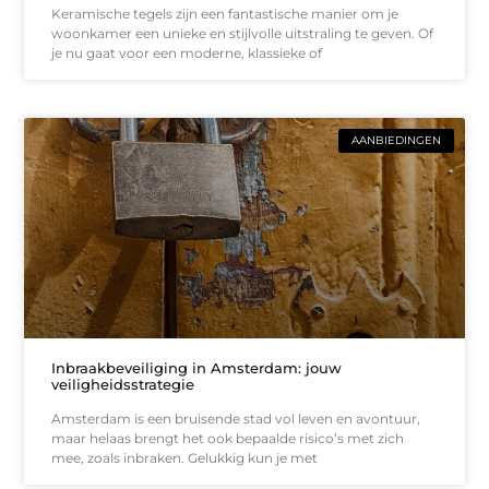
Keramische tegels zijn een fantastische manier om je
woonkamer een unieke en stijlvolle uitstraling te geven. Of
je nu gaat voor een moderne, klassieke of
AANBIEDINGEN
Inbraakbeveiliging in Amsterdam: jouw
veiligheidsstrategie
Amsterdam is een bruisende stad vol leven en avontuur,
maar helaas brengt het ook bepaalde risico’s met zich
mee, zoals inbraken. Gelukkig kun je met