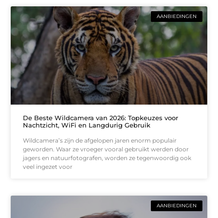
AANBIEDINGEN
De Beste Wildcamera van 2026: Topkeuzes voor
Nachtzicht, WiFi en Langdurig Gebruik
Wildcamera’s zijn de afgelopen jaren enorm populair
geworden. Waar ze vroeger vooral gebruikt werden door
jagers en natuurfotografen, worden ze tegenwoordig ook
veel ingezet voor
AANBIEDINGEN