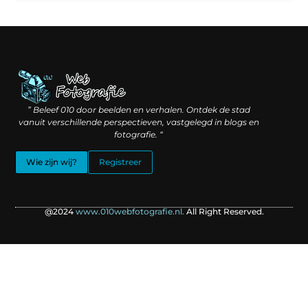
Linkbuilding geld verdienen: hoe slimme verbindingen waarde creëren
Backlinks kopen: wat je moet weten voordat je investeert
” Beleef 010 door beelden en verhalen. Ontdek de stad
vanuit verschillende perspectieven, vastgelegd in blogs en
fotografie. “
Wie zijn wij?
Registreer
@2024
www.010webfotografie.nl.
All Right Reserved.