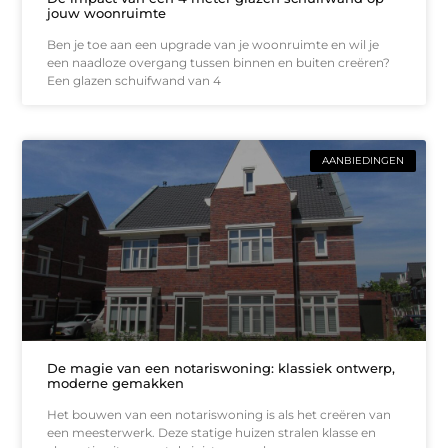
jouw woonruimte
Ben je toe aan een upgrade van je woonruimte en wil je
een naadloze overgang tussen binnen en buiten creëren?
Een glazen schuifwand van 4
AANBIEDINGEN
De magie van een notariswoning: klassiek ontwerp,
moderne gemakken
Het bouwen van een notariswoning is als het creëren van
een meesterwerk. Deze statige huizen stralen klasse en