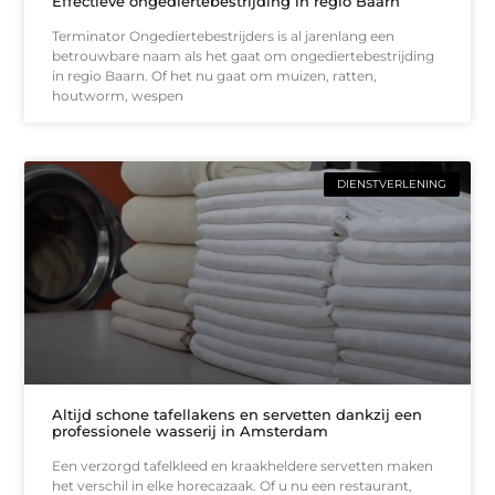
Effectieve ongediertebestrijding in regio Baarn
Terminator Ongediertebestrijders is al jarenlang een
betrouwbare naam als het gaat om ongediertebestrijding
in regio Baarn. Of het nu gaat om muizen, ratten,
houtworm, wespen
DIENSTVERLENING
Altijd schone tafellakens en servetten dankzij een
professionele wasserij in Amsterdam
Een verzorgd tafelkleed en kraakheldere servetten maken
het verschil in elke horecazaak. Of u nu een restaurant,