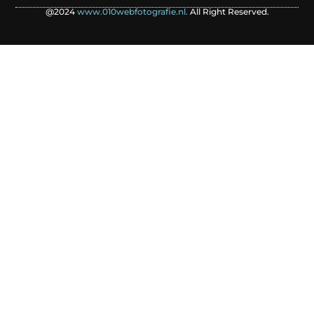
@2024
www.010webfotografie.nl.
All Right Reserved.