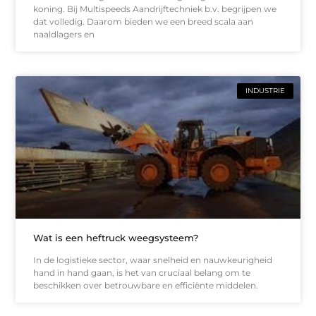
koning. Bij Multispeeds Aandrijftechniek b.v. begrijpen we
dat volledig. Daarom bieden we een breed scala aan
naaldlagers en
INDUSTRIE
Wat is een heftruck weegsysteem?
In de logistieke sector, waar snelheid en nauwkeurigheid
hand in hand gaan, is het van cruciaal belang om te
beschikken over betrouwbare en efficiënte middelen.