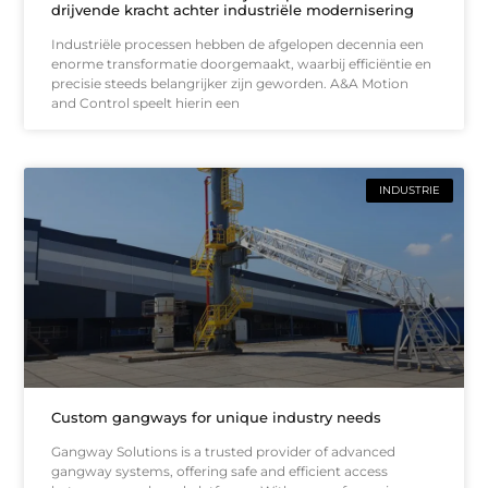
drijvende kracht achter industriële modernisering
Industriële processen hebben de afgelopen decennia een
enorme transformatie doorgemaakt, waarbij efficiëntie en
precisie steeds belangrijker zijn geworden. A&A Motion
and Control speelt hierin een
INDUSTRIE
Custom gangways for unique industry needs
Gangway Solutions is a trusted provider of advanced
gangway systems, offering safe and efficient access