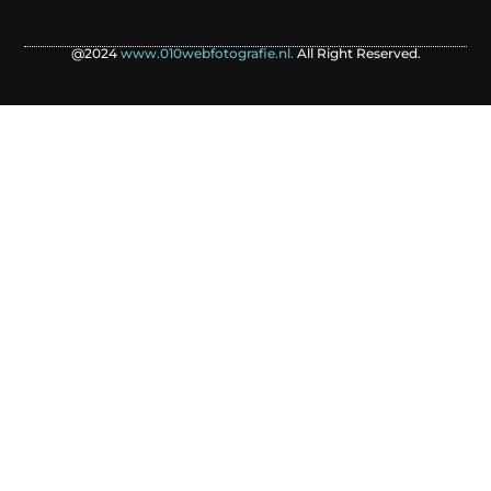
@2024
www.010webfotografie.nl.
All Right Reserved.