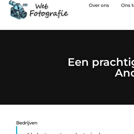
Over ons
Ons 
Een prachti
An
Bedrijven