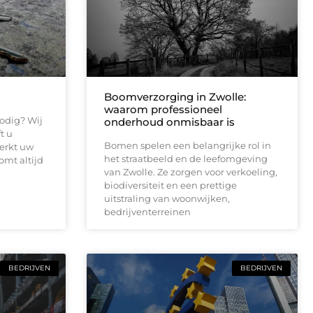
Boomverzorging in Zwolle:
waarom professioneel
odig? Wij
onderhoud onmisbaar is
t u
Bomen spelen een belangrijke rol in
werkt uw
het straatbeeld en de leefomgeving
omt altijd
van Zwolle. Ze zorgen voor verkoeling,
biodiversiteit en een prettige
uitstraling van woonwijken,
bedrijventerreinen
BEDRIJVEN
BEDRIJVEN