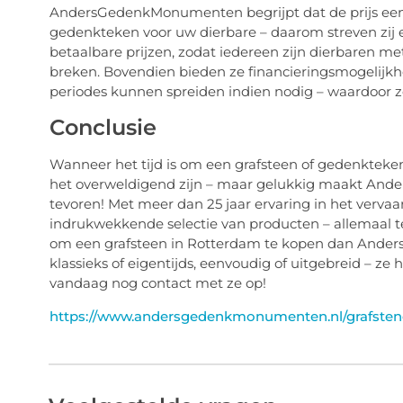
AndersGedenkMonumenten begrijpt dat de prijs een be
gedenkteken voor uw dierbare – daarom streven zij 
betaalbare prijzen, zodat iedereen zijn dierbaren m
breken. Bovendien bieden ze financieringsmogelijkh
periodes kunnen spreiden indien nodig – waardoor ze
Conclusie
Wanneer het tijd is om een grafsteen of gedenkteken v
het overweldigend zijn – maar gelukkig maakt An
tevoren! Met meer dan 25 jaar ervaring in het ver
indrukwekkende selectie van producten – allemaal teg
om een grafsteen in Rotterdam te kopen dan Ander
klassieks of eigentijds, eenvoudig of uitgebreid – z
vandaag nog contact met ze op!
https://www.andersgedenkmonumenten.nl/grafsten