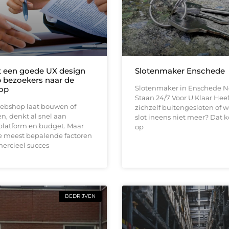
t een goede UX design
Slotenmaker Enschede
bezoekers naar de
Slotenmaker in Enschede N
op
Staan 24/7 Voor U Klaar Heef
ebshop laat bouwen of
zichzelf buitengesloten of 
n, denkt al snel aan
slot ineens niet meer? Dat k
platform en budget. Maar
op
e meest bepalende factoren
ercieel succes
BEDRIJVEN