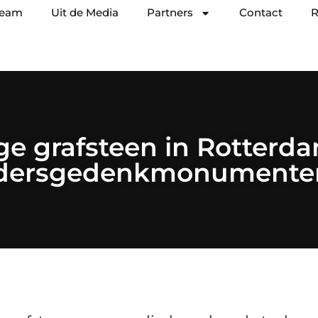
team
Uit de Media
Partners
Contact
R
ge grafsteen in Rotterda
dersgedenkmonumenten