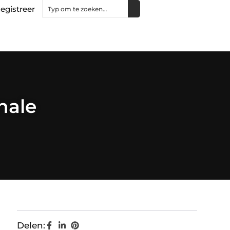
egistreer
nale
Delen: