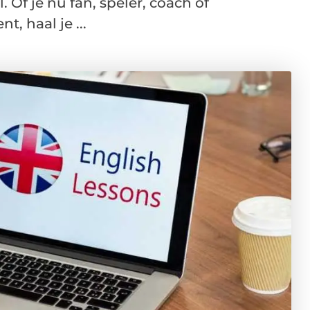
. Of je nu fan, speler, coach of
t, haal je ...