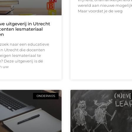
wereld aan nieuwe mogelij
Maar voordat je de weg
e uitgeverij in Utrecht
centen lesmateriaal
en
 zoek naar een educatieve
 in Utrecht die docenten
eigen lesmateriaal te
? Deze uitgeverij is dé
m uw
ONDERWIJS