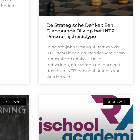
kheden.
De Strategische Denker: Een
Diepgaande Blik op het INTP
Persoonlijkheidstype
In de schijnbaar tranquiliteit van de
INTP schuilt een bruisende wereld van
innovatie en analyse. Deze
individuen, die worden gekenmerkt
door hun INTP-persoonlijkheidstype,
worden vaak
ONDERWIJS
ONDERWIJS