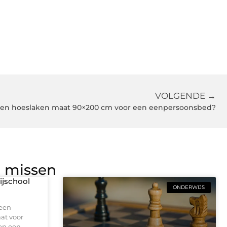
VOLGENDE →
 een hoeslaken maat 90×200 cm voor een eenpersoonsbed?
g missen
rijschool
ONDERWIJS
 een
aat voor
 en een