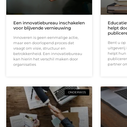
Een innovatiebureau inschakelen
Educatiev
voor blijvende vernieuwing
helpt do
publicer
Innoveren is geen eenmalige actie,
Bent u op
maar een doorlopend proces dat
uitgeverij
vraagt om visie, structuur en
helpt hun 
betrokkenheid. Een innovatiebureau
publiceren
kan hierin het verschil maken door
partner o
organisaties
ONDERWIJS