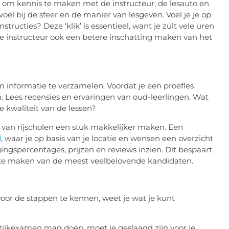
d om kennis te maken met de instructeur, de lesauto en
voel bij de sfeer en de manier van lesgeven. Voel je je op
tructies? Deze ‘klik’ is essentieel, want je zult vele uren
e instructeur ook een betere inschatting maken van het
om informatie te verzamelen. Voordat je een proefles
. Lees recensies en ervaringen van oud-leerlingen. Wat
e kwaliteit van de lessen?
en van rijscholen een stuk makkelijker maken. Een
l
, waar je op basis van je locatie en wensen een overzicht
lagingspercentages, prijzen en reviews inzien. Dit bespaart
ist te maken van de meest veelbelovende kandidaten.
 Door de stappen te kennen, weet je wat je kunt
tijkexamen mag doen, moet je geslaagd zijn voor je