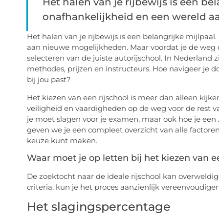
Het halen van je rijbewijs is een bel
onafhankelijkheid en een wereld aa
Het halen van je rijbewijs is een belangrijke mijlpaal
aan nieuwe mogelijkheden. Maar voordat je de weg op
selecteren van de juiste autorijschool. In Nederland 
methodes, prijzen en instructeurs. Hoe navigeer je do
bij jou past?
Het kiezen van een rijschool is meer dan alleen kijken 
veiligheid en vaardigheden op de weg voor de rest van
je moet slagen voor je examen, maar ook hoe je een ze
geven we je een compleet overzicht van alle factoren
keuze kunt maken.
Waar moet je op letten bij het kiezen van e
De zoektocht naar de ideale rijschool kan overweldige
criteria, kun je het proces aanzienlijk vereenvoudig
Het slagingspercentage