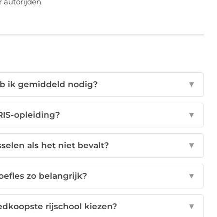
r autorijden.
eb ik gemiddeld nodig?
▼
RIS-opleiding?
▼
sselen als het niet bevalt?
▼
efles zo belangrijk?
▼
oedkoopste rijschool kiezen?
▼