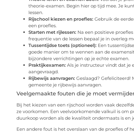
theorie-examen. Begin hier op tijd mee. Je kunt 
lessen.
Rijschool kiezen en proefles:
Gebruik de eerder
een proefles.
Starten met rijlessen:
Na een positieve proefles 
frequentie van de lessen bepaal je in overleg me
Tussentijdse toets (optioneel):
Een tussentijdse
goede manier om te wennen aan de examensituat
bijzondere verrichtingen op je echte examen.
Praktijkexamen:
Als je instructeur vindt dat je
aangevraagd.
Rijbewijs aanvragen:
Geslaagd? Gefeliciteerd! M
gemeente je rijbewijs aanvragen.
Veelgemaakte fouten die je moet vermijde
Bij het kiezen van een rijschool worden vaak dezelfd
ze voorkomen. Een veelvoorkomende valkuil is om puu
duurkoop worden als de kwaliteit ondermaats is en j
Een andere fout is het overslaan van de proefles of 