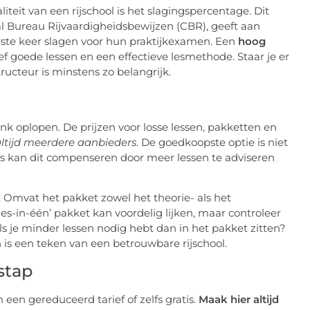
teit van een rijschool is het slagingspercentage. Dit
l Bureau Rijvaardigheidsbewijzen (CBR), geeft aan
erste keer slagen voor hun praktijkexamen. Een
hoog
ef goede lessen en een effectieve lesmethode. Staar je er
tructeur is minstens zo belangrijk.
nk oplopen. De prijzen voor losse lessen, pakketten en
altijd meerdere aanbieders
. De goedkoopste optie is niet
rijs kan dit compenseren door meer lessen te adviseren
. Omvat het pakket zowel het theorie- als het
es-in-één’ pakket kan voordelig lijken, maar controleer
ls je minder lessen nodig hebt dan in het pakket zitten?
n is een teken van een betrouwbare rijschool.
stap
n een gereduceerd tarief of zelfs gratis.
Maak hier altijd