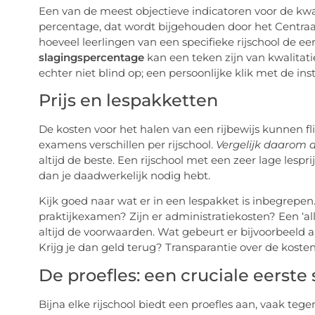
Een van de meest objectieve indicatoren voor de kwali
percentage, dat wordt bijgehouden door het Centraa
hoeveel leerlingen van een specifieke rijschool de e
slagingspercentage
kan een teken zijn van kwalitati
echter niet blind op; een persoonlijke klik met de ins
Prijs en lespakketten
De kosten voor het halen van een rijbewijs kunnen fli
examens verschillen per rijschool.
Vergelijk daarom 
altijd de beste. Een rijschool met een zeer lage lesp
dan je daadwerkelijk nodig hebt.
Kijk goed naar wat er in een lespakket is inbegrepen
praktijkexamen? Zijn er administratiekosten? Een ‘all
altijd de voorwaarden. Wat gebeurt er bijvoorbeeld a
Krijg je dan geld terug? Transparantie over de koste
De proefles: een cruciale eerste 
Bijna elke rijschool biedt een proefles aan, vaak tege