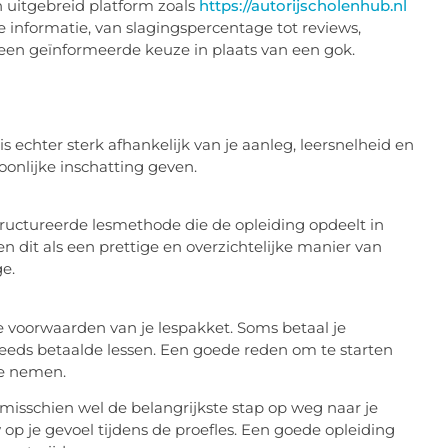
 uitgebreid platform zoals
https://autorijscholenhub.nl
e informatie, van slagingspercentage tot reviews,
 een geïnformeerde keuze in plaats van een gok.
is echter sterk afhankelijk van je aanleg, leersnelheid en
soonlijke inschatting geven.
structureerde lesmethode die de opleiding opdeelt in
n dit als een prettige en overzichtelijke manier van
e.
 de voorwaarden van je lespakket. Soms betaal je
 reeds betaalde lessen. Een goede reden om te starten
te nemen.
n misschien wel de belangrijkste stap op weg naar je
 op je gevoel tijdens de proefles. Een goede opleiding