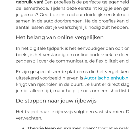
gebruik van!
Een proefles is de perfecte gelegenhei
de lesmethode. Tijdens deze eerste rit krijg je een ge
je gemak? Geeft de instructeur duidelijke en kalme ins
samen in de auto doorbrengen. Na de proefles kan d
aantal lessen dat je waarschijnlijk nodig zult hebben.
Het belang van online vergelijken
In het digitale tijdperk is het eenvoudiger dan ooit 
boekt, is het verstandig om online onderzoek te doen
zeggen zij over de communicatie, de flexibiliteit en d
Er zijn gespecialiseerde platforms die het vergelijk
uitstekend voorbeeld hiervan is
Autorijscholenhub.n
krijgt van rijscholen in de buurt. Je kunt er direct s
je niet alleen tijd, maar helpt je ook om een shortl
De stappen naar jouw rijbewijs
Het traject naar je rijbewijs volgt een vast stramien.
verwachten.
Theorie leren en examen doen:
Voordat je prak