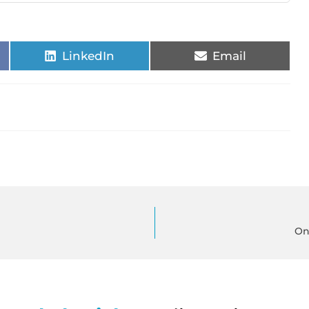
LinkedIn
Email
On