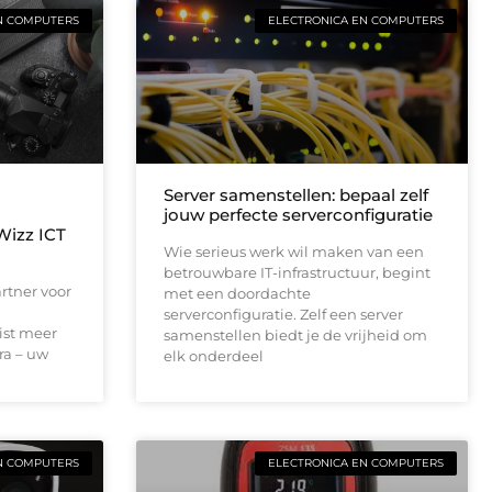
N COMPUTERS
ELECTRONICA EN COMPUTERS
Server samenstellen: bepaal zelf
jouw perfecte serverconfiguratie
Wizz ICT
Wie serieus werk wil maken van een
betrouwbare IT-infrastructuur, begint
rtner voor
met een doordachte
serverconfiguratie. Zelf een server
eist meer
samenstellen biedt je de vrijheid om
ra – uw
elk onderdeel
N COMPUTERS
ELECTRONICA EN COMPUTERS