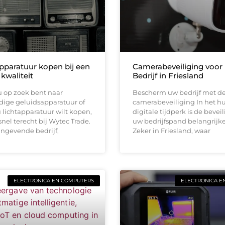
pparatuur kopen bij een
Camerabeveiliging voor
 kwaliteit
Bedrijf in Friesland
 op zoek bent naar
Bescherm uw bedrijf met de
ige geluidsapparatuur of
camerabeveiliging In het h
lichtapparatuur wilt kopen,
digitale tijdperk is de bevei
snel terecht bij Wytec Trade.
uw bedrijfspand belangrijke
angevende bedrijf,
Zeker in Friesland, waar
ELECTRONICA EN COMPUTERS
ELECTRONICA E