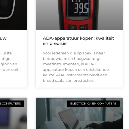
 uw
ADA-apparatuur kopen: kwaliteit
en precisie
 juiste
Voor iedereen die op zoek is naar
uidige
betrouwbare en hoogwaardige
liging van
meetinstrumenten, is ADA-
r dan ooit.
apparatuur kopen een uitstekende
keuze. ADA Instruments biedt een
breed scala aan producten,
N COMPUTERS
ELECTRONICA EN COMPUTERS