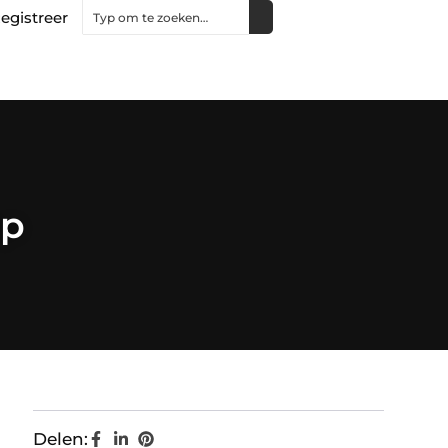
egistreer
op
Delen: