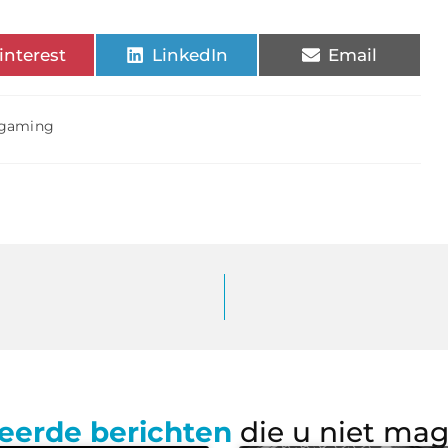
interest
LinkedIn
Email
gaming
eerde berichten
die u niet ma