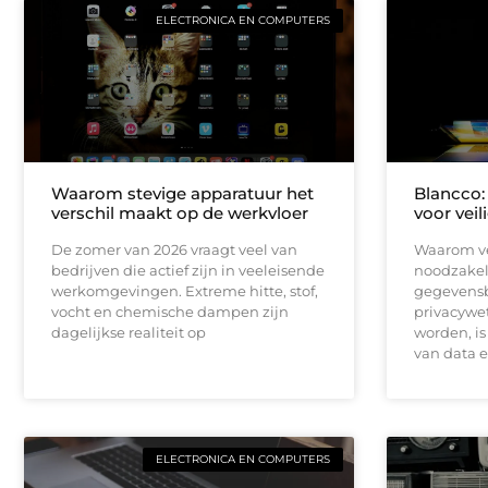
ELECTRONICA EN COMPUTERS
Waarom stevige apparatuur het
Blancco:
verschil maakt op de werkvloer
voor veil
De zomer van 2026 vraagt veel van
Waarom ve
bedrijven die actief zijn in veeleisende
noodzakeli
werkomgevingen. Extreme hitte, stof,
gegevensb
vocht en chemische dampen zijn
privacywe
dagelijkse realiteit op
worden, is
van data 
ELECTRONICA EN COMPUTERS