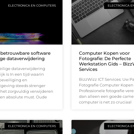
ELECTRONICA EN COMPUTERS
ELECTRONICA E
 betrouwbare software
Computer Kopen voor
ige dataverwijdering
Fotografie: De Perfecte
Werkstation Gids – Bizz
ilige dataverwijdering
Services
jk is In een tijd waarin
BizzWizz ICT Services: Uw Pa
eveiliging en
Fotografie Computer Kopen
tgeving steeds strenger
Professionele fotografie ver
 het zorgvuldig verwijderen
dan alleen een goede came
een absolute must. Oude
computer is net zo cruciaal
ELECTRONICA EN COMPUTERS
ELECTRONICA E