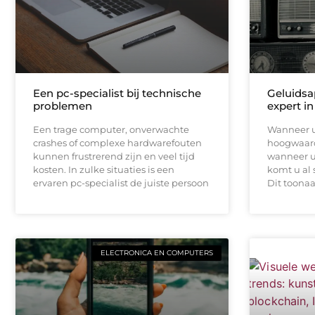
Een pc-specialist bij technische
Geluidsa
problemen
expert in
Een trage computer, onverwachte
Wanneer u
crashes of complexe hardwarefouten
hoogwaard
kunnen frustrerend zijn en veel tijd
wanneer u 
kosten. In zulke situaties is een
komt u al 
ervaren pc-specialist de juiste persoon
Dit toona
ELECTRONICA EN COMPUTERS