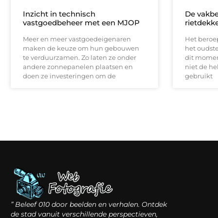
Inzicht in technisch
De vakb
vastgoedbeheer met een MJOP
rietdekk
Meer en meer vastgoedeigenaren
Het beroep
maken de keuze om hun gebouwen
het oudst
te verduurzamen. Zo laten ze onder
dit momen
andere zonnepanelen plaatsen en
niet de h
doen ze investeringen om de
gebruikt
” Beleef 010 door beelden en verhalen. Ontdek
de stad vanuit verschillende perspectieven,