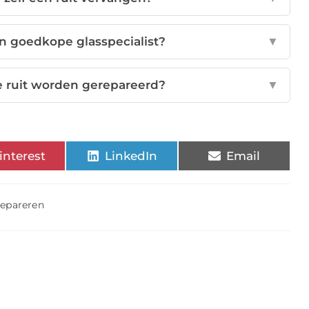
n goedkope glasspecialist?
▼
e ruit worden gerepareerd?
▼
interest
LinkedIn
Email
repareren