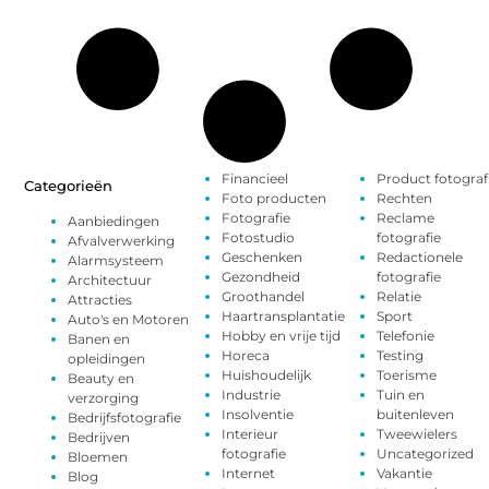
Financieel
Product fotograf
Categorieën
Foto producten
Rechten
Fotografie
Reclame
Aanbiedingen
Fotostudio
fotografie
Afvalverwerking
Geschenken
Redactionele
Alarmsysteem
Gezondheid
fotografie
Architectuur
Groothandel
Relatie
Attracties
Haartransplantatie
Sport
Auto's en Motoren
Hobby en vrije tijd
Telefonie
Banen en
Horeca
Testing
opleidingen
Huishoudelijk
Toerisme
Beauty en
Industrie
Tuin en
verzorging
Insolventie
buitenleven
Bedrijfsfotografie
Interieur
Tweewielers
Bedrijven
fotografie
Uncategorized
Bloemen
Internet
Vakantie
Blog