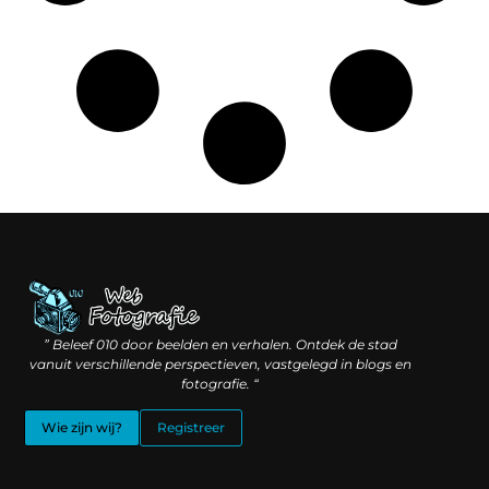
Linkbuilding geld verdienen: hoe slimme verbindingen waarde creëren
Backlinks kopen: wat je moet weten voordat je investeert
” Beleef 010 door beelden en verhalen. Ontdek de stad
vanuit verschillende perspectieven, vastgelegd in blogs en
fotografie. “
Wie zijn wij?
Registreer