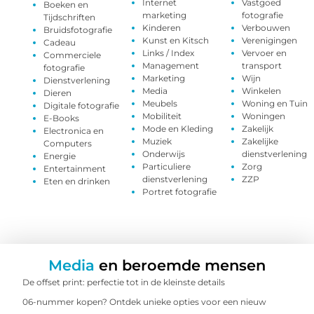
Internet
Vastgoed
Boeken en
marketing
fotografie
Tijdschriften
Kinderen
Verbouwen
Bruidsfotografie
Kunst en Kitsch
Verenigingen
Cadeau
Links / Index
Vervoer en
Commerciele
Management
transport
fotografie
Marketing
Wijn
Dienstverlening
Media
Winkelen
Dieren
Meubels
Woning en Tuin
Digitale fotografie
Mobiliteit
Woningen
E-Books
Mode en Kleding
Zakelijk
Electronica en
Muziek
Zakelijke
Computers
Onderwijs
dienstverlening
Energie
Particuliere
Zorg
Entertainment
dienstverlening
ZZP
Eten en drinken
Portret fotografie
Media
en beroemde mensen
De offset print: perfectie tot in de kleinste details
06-nummer kopen? Ontdek unieke opties voor een nieuw