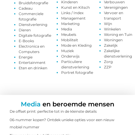
Kinderen
Verbouwen
Bruidsfotografie
Kunst en Kitsch
Verenigingen
Cadeau
Links / Index
Vervoer en
Commerciele
Management
transport
fotografie
Marketing
Wijn
Dienstverlening
Media
Winkelen
Dieren
Meubels
Woning en Tuin
Digitale fotografie
Mobiliteit
Woningen
E-Books
Mode en Kleding
Zakelijk
Electronica en
Muziek
Zakelijke
Computers
Onderwijs
dienstverlening
Energie
Particuliere
Zorg
Entertainment
dienstverlening
ZZP
Eten en drinken
Portret fotografie
Media
en beroemde mensen
De offset print: perfectie tot in de kleinste details
06-nummer kopen? Ontdek unieke opties voor een nieuw
mobiel nummer