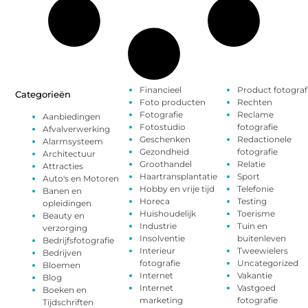
Financieel
Product fotograf
Categorieën
Foto producten
Rechten
Fotografie
Reclame
Aanbiedingen
Fotostudio
fotografie
Afvalverwerking
Geschenken
Redactionele
Alarmsysteem
Gezondheid
fotografie
Architectuur
Groothandel
Relatie
Attracties
Haartransplantatie
Sport
Auto's en Motoren
Hobby en vrije tijd
Telefonie
Banen en
Horeca
Testing
opleidingen
Huishoudelijk
Toerisme
Beauty en
Industrie
Tuin en
verzorging
Insolventie
buitenleven
Bedrijfsfotografie
Interieur
Tweewielers
Bedrijven
fotografie
Uncategorized
Bloemen
Internet
Vakantie
Blog
Internet
Vastgoed
Boeken en
marketing
fotografie
Tijdschriften