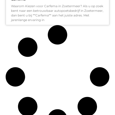
Waarom Kiezen voor Carfema in Zoetermeer? Als u op zoek
bent naar een betrouwbaar autopoetsbedrijf in Zoetermeer,
dan bent u bij **Carfema** aan het juiste adres. Met
jarenlange ervaring in