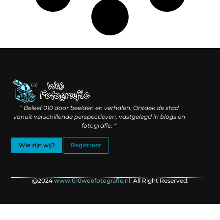
Linkbuilding geld verdienen: hoe slimme verbindingen waarde creëren
Backlinks kopen: wat je moet weten voordat je investeert
” Beleef 010 door beelden en verhalen. Ontdek de stad
vanuit verschillende perspectieven, vastgelegd in blogs en
fotografie. “
Wie zijn wij?
Registreer
@2024
www.010webfotografie.nl.
All Right Reserved.