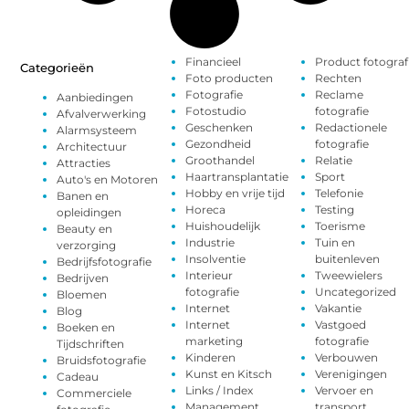
Financieel
Product fotograf
Categorieën
Foto producten
Rechten
Fotografie
Reclame
Aanbiedingen
Fotostudio
fotografie
Afvalverwerking
Geschenken
Redactionele
Alarmsysteem
Gezondheid
fotografie
Architectuur
Groothandel
Relatie
Attracties
Haartransplantatie
Sport
Auto's en Motoren
Hobby en vrije tijd
Telefonie
Banen en
Horeca
Testing
opleidingen
Huishoudelijk
Toerisme
Beauty en
Industrie
Tuin en
verzorging
Insolventie
buitenleven
Bedrijfsfotografie
Interieur
Tweewielers
Bedrijven
fotografie
Uncategorized
Bloemen
Internet
Vakantie
Blog
Internet
Vastgoed
Boeken en
marketing
fotografie
Tijdschriften
Kinderen
Verbouwen
Bruidsfotografie
Kunst en Kitsch
Verenigingen
Cadeau
Links / Index
Vervoer en
Commerciele
Management
transport