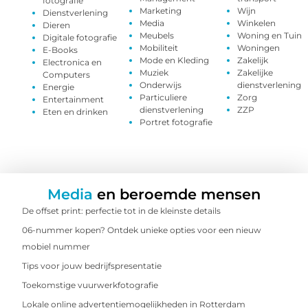
fotografie
Marketing
Wijn
Dienstverlening
Media
Winkelen
Dieren
Meubels
Woning en Tuin
Digitale fotografie
Mobiliteit
Woningen
E-Books
Mode en Kleding
Zakelijk
Electronica en
Muziek
Zakelijke
Computers
Onderwijs
dienstverlening
Energie
Particuliere
Zorg
Entertainment
dienstverlening
ZZP
Eten en drinken
Portret fotografie
Media
en beroemde mensen
De offset print: perfectie tot in de kleinste details
06-nummer kopen? Ontdek unieke opties voor een nieuw
mobiel nummer
Tips voor jouw bedrijfspresentatie
Toekomstige vuurwerkfotografie
Lokale online advertentiemogelijkheden in Rotterdam