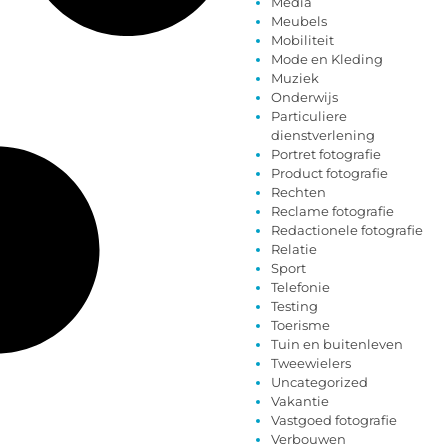
Media
Meubels
Mobiliteit
Mode en Kleding
Muziek
Onderwijs
Particuliere
dienstverlening
Portret fotografie
Product fotografie
Rechten
Reclame fotografie
Redactionele fotografie
Relatie
Sport
Telefonie
Testing
Toerisme
Tuin en buitenleven
Tweewielers
Uncategorized
Vakantie
Vastgoed fotografie
Verbouwen