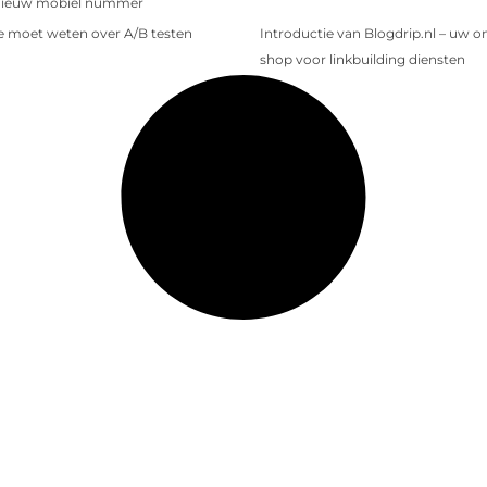
nieuw mobiel nummer
je moet weten over A/B testen
Introductie van Blogdrip.nl – uw o
shop voor linkbuilding diensten