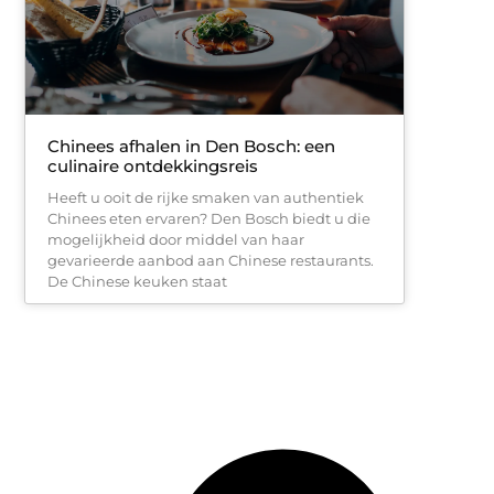
Chinees afhalen in Den Bosch: een
culinaire ontdekkingsreis
Heeft u ooit de rijke smaken van authentiek
Chinees eten ervaren? Den Bosch biedt u die
mogelijkheid door middel van haar
gevarieerde aanbod aan Chinese restaurants.
De Chinese keuken staat