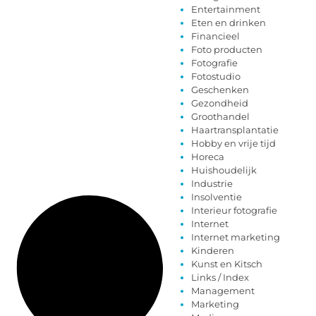
Entertainment
Eten en drinken
Financieel
Foto producten
Fotografie
Fotostudio
Geschenken
Gezondheid
Groothandel
Haartransplantatie
Hobby en vrije tijd
Horeca
Huishoudelijk
Industrie
Insolventie
Interieur fotografie
Internet
Internet marketing
Kinderen
Kunst en Kitsch
Links / Index
Management
Marketing