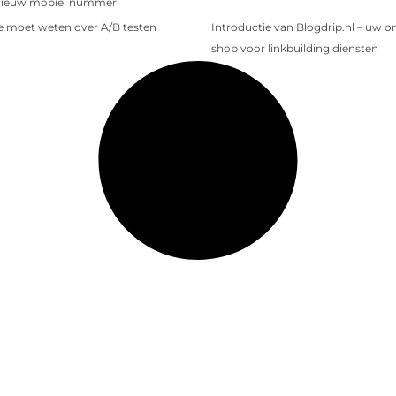
nieuw mobiel nummer
je moet weten over A/B testen
Introductie van Blogdrip.nl – uw o
shop voor linkbuilding diensten