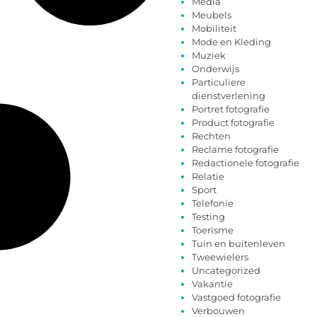
Media
Meubels
Mobiliteit
Mode en Kleding
Muziek
Onderwijs
Particuliere
dienstverlening
Portret fotografie
Product fotografie
Rechten
Reclame fotografie
Redactionele fotografie
Relatie
Sport
Telefonie
Testing
Toerisme
Tuin en buitenleven
Tweewielers
Uncategorized
Vakantie
Vastgoed fotografie
Verbouwen