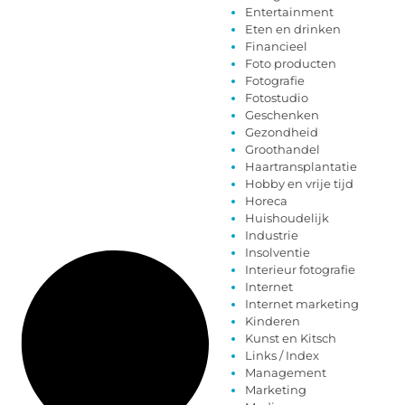
Entertainment
Eten en drinken
Financieel
Foto producten
Fotografie
Fotostudio
Geschenken
Gezondheid
Groothandel
Haartransplantatie
Hobby en vrije tijd
Horeca
Huishoudelijk
Industrie
Insolventie
Interieur fotografie
Internet
Internet marketing
Kinderen
Kunst en Kitsch
Links / Index
Management
Marketing