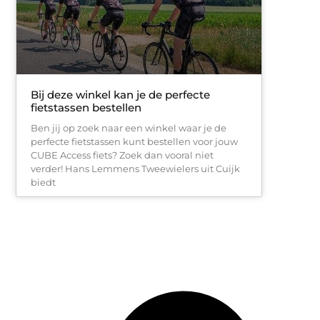
Bij deze winkel kan je de perfecte
fietstassen bestellen
Ben jij op zoek naar een winkel waar je de
perfecte fietstassen kunt bestellen voor jouw
CUBE Access fiets? Zoek dan vooral niet
verder! Hans Lemmens Tweewielers uit Cuijk
biedt