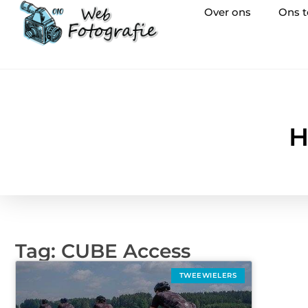
Over ons
Ons 
H
Tag: CUBE Access
TWEEWIELERS