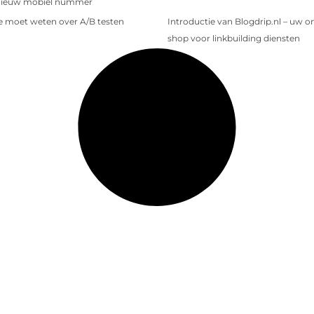
nieuw mobiel nummer
je moet weten over A/B testen
Introductie van Blogdrip.nl – uw o
shop voor linkbuilding diensten