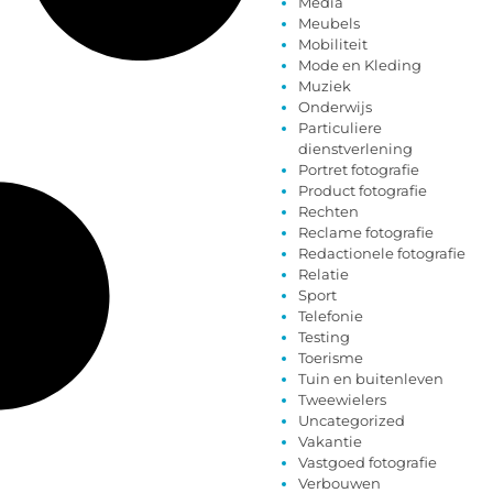
Media
Meubels
Mobiliteit
Mode en Kleding
Muziek
Onderwijs
Particuliere
dienstverlening
Portret fotografie
Product fotografie
Rechten
Reclame fotografie
Redactionele fotografie
Relatie
Sport
Telefonie
Testing
Toerisme
Tuin en buitenleven
Tweewielers
Uncategorized
Vakantie
Vastgoed fotografie
Verbouwen