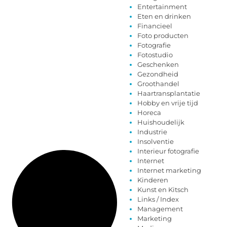
Entertainment
Eten en drinken
Financieel
Foto producten
Fotografie
Fotostudio
Geschenken
Gezondheid
Groothandel
Haartransplantatie
Hobby en vrije tijd
Horeca
Huishoudelijk
Industrie
Insolventie
Interieur fotografie
Internet
Internet marketing
Kinderen
Kunst en Kitsch
Links / Index
Management
Marketing