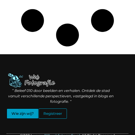
Linkbuilding geld verdienen: hoe slimme verbindingen waarde creëren
Backlinks kopen: wat je moet weten voordat je investeert
” Beleef 010 door beelden en verhalen. Ontdek de stad
vanuit verschillende perspectieven, vastgelegd in blogs en
fotografie. “
Wie zijn wij?
Registreer