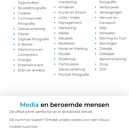
marketing
fotografie
Tijdschriften
Kinderen
Verbouwen
Bruidsfotografie
Kunst en Kitsch
Verenigingen
Cadeau
Links / Index
Vervoer en
Commerciele
Management
transport
fotografie
Marketing
Wijn
Dienstverlening
Media
Winkelen
Dieren
Meubels
Woning en Tuin
Digitale fotografie
Mobiliteit
Woningen
E-Books
Mode en Kleding
Zakelijk
Electronica en
Muziek
Zakelijke
Computers
Onderwijs
dienstverlening
Energie
Particuliere
Zorg
Entertainment
dienstverlening
ZZP
Eten en drinken
Portret fotografie
Media
en beroemde mensen
De offset print: perfectie tot in de kleinste details
06-nummer kopen? Ontdek unieke opties voor een nieuw
mobiel nummer