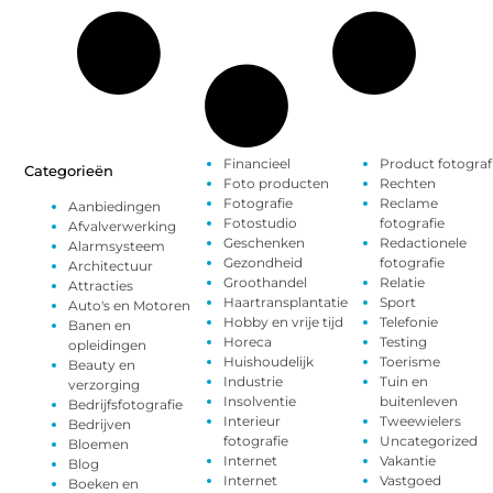
Financieel
Product fotograf
Categorieën
Foto producten
Rechten
Fotografie
Reclame
Aanbiedingen
Fotostudio
fotografie
Afvalverwerking
Geschenken
Redactionele
Alarmsysteem
Gezondheid
fotografie
Architectuur
Groothandel
Relatie
Attracties
Haartransplantatie
Sport
Auto's en Motoren
Hobby en vrije tijd
Telefonie
Banen en
Horeca
Testing
opleidingen
Huishoudelijk
Toerisme
Beauty en
Industrie
Tuin en
verzorging
Insolventie
buitenleven
Bedrijfsfotografie
Interieur
Tweewielers
Bedrijven
fotografie
Uncategorized
Bloemen
Internet
Vakantie
Blog
Internet
Vastgoed
Boeken en