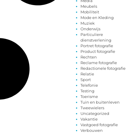
Media
Meubels
Mobiliteit
Mode en Kleding
Muziek
Onderwijs
Particuliere
dienstverlening
Portret fotografie
Product fotografie
Rechten
Reclame fotografie
Redactionele fotografie
Relatie
Sport
Telefonie
Testing
Toerisme
Tuin en buitenleven
Tweewielers
Uncategorized
Vakantie
Vastgoed fotografie
Verbouwen