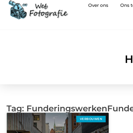
Over ons
Ons 
H
Tag: FunderingswerkenFund
VERBOUWEN