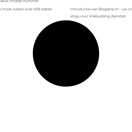
nieuw mobiel nummer
je moet weten over A/B testen
Introductie van Blogdrip.nl – uw o
shop voor linkbuilding diensten