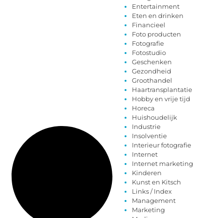
Entertainment
Eten en drinken
Financieel
Foto producten
Fotografie
Fotostudio
Geschenken
Gezondheid
Groothandel
Haartransplantatie
Hobby en vrije tijd
Horeca
Huishoudelijk
Industrie
Insolventie
Interieur fotografie
Internet
Internet marketing
Kinderen
Kunst en Kitsch
Links / Index
Management
Marketing