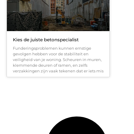
Kies de juiste betonspecialist
Funderingsproblemen kunnen ernstige
gevolgen hebben voor de stabiliteit en
veiligheid van je woning. Scheuren in muren,
klemmende deuren of ramen, en zelfs
verzakkingen zijn vaak tekenen dat er iets mis