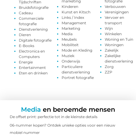
marketing
fotografie
Tijdschriften
Kinderen
Verbouwen
Bruidsfotografie
Kunst en Kitsch
Verenigingen
Cadeau
Links / Index
Vervoer en
Commerciele
Management
transport
fotografie
Marketing
Wijn
Dienstverlening
Media
Winkelen
Dieren
Meubels
Woning en Tuin
Digitale fotografie
Mobiliteit
Woningen
E-Books
Mode en Kleding
Zakelijk
Electronica en
Muziek
Zakelijke
Computers
Onderwijs
dienstverlening
Energie
Particuliere
Zorg
Entertainment
dienstverlening
ZZP
Eten en drinken
Portret fotografie
Media
en beroemde mensen
De offset print: perfectie tot in de kleinste details
06-nummer kopen? Ontdek unieke opties voor een nieuw
mobiel nummer