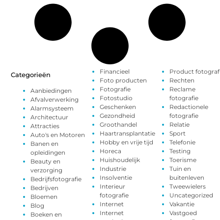
Financieel
Product fotograf
Categorieën
Foto producten
Rechten
Fotografie
Reclame
Aanbiedingen
Fotostudio
fotografie
Afvalverwerking
Geschenken
Redactionele
Alarmsysteem
Gezondheid
fotografie
Architectuur
Groothandel
Relatie
Attracties
Haartransplantatie
Sport
Auto's en Motoren
Hobby en vrije tijd
Telefonie
Banen en
Horeca
Testing
opleidingen
Huishoudelijk
Toerisme
Beauty en
Industrie
Tuin en
verzorging
Insolventie
buitenleven
Bedrijfsfotografie
Interieur
Tweewielers
Bedrijven
fotografie
Uncategorized
Bloemen
Internet
Vakantie
Blog
Internet
Vastgoed
Boeken en