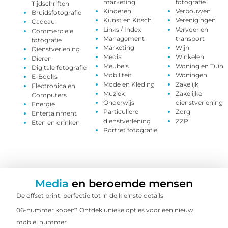
marketing
fotografie
Tijdschriften
Kinderen
Verbouwen
Bruidsfotografie
Kunst en Kitsch
Verenigingen
Cadeau
Links / Index
Vervoer en
Commerciele
Management
transport
fotografie
Marketing
Wijn
Dienstverlening
Media
Winkelen
Dieren
Meubels
Woning en Tuin
Digitale fotografie
Mobiliteit
Woningen
E-Books
Mode en Kleding
Zakelijk
Electronica en
Muziek
Zakelijke
Computers
Onderwijs
dienstverlening
Energie
Particuliere
Zorg
Entertainment
dienstverlening
ZZP
Eten en drinken
Portret fotografie
Media
en beroemde mensen
De offset print: perfectie tot in de kleinste details
06-nummer kopen? Ontdek unieke opties voor een nieuw
mobiel nummer