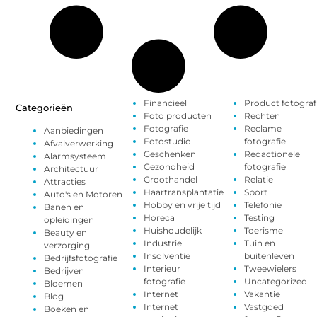
Financieel
Product fotograf
Categorieën
Foto producten
Rechten
Fotografie
Reclame
Aanbiedingen
Fotostudio
fotografie
Afvalverwerking
Geschenken
Redactionele
Alarmsysteem
Gezondheid
fotografie
Architectuur
Groothandel
Relatie
Attracties
Haartransplantatie
Sport
Auto's en Motoren
Hobby en vrije tijd
Telefonie
Banen en
Horeca
Testing
opleidingen
Huishoudelijk
Toerisme
Beauty en
Industrie
Tuin en
verzorging
Insolventie
buitenleven
Bedrijfsfotografie
Interieur
Tweewielers
Bedrijven
fotografie
Uncategorized
Bloemen
Internet
Vakantie
Blog
Internet
Vastgoed
Boeken en