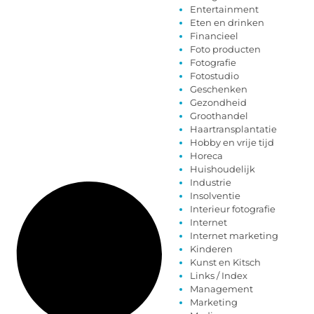
Entertainment
Eten en drinken
Financieel
Foto producten
Fotografie
Fotostudio
Geschenken
Gezondheid
Groothandel
Haartransplantatie
Hobby en vrije tijd
Horeca
Huishoudelijk
Industrie
Insolventie
Interieur fotografie
Internet
Internet marketing
Kinderen
Kunst en Kitsch
Links / Index
Management
Marketing