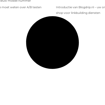
nieuw mobiel nummer
je moet weten over A/B testen
Introductie van Blogdrip.nl – uw o
shop voor linkbuilding diensten