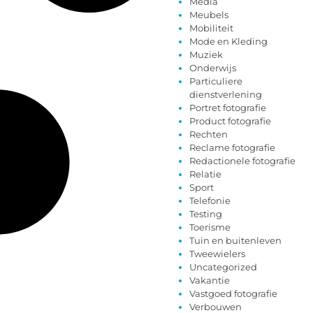
Media
Meubels
Mobiliteit
Mode en Kleding
Muziek
Onderwijs
Particuliere
dienstverlening
Portret fotografie
Product fotografie
Rechten
Reclame fotografie
Redactionele fotografie
Relatie
Sport
Telefonie
Testing
Toerisme
Tuin en buitenleven
Tweewielers
Uncategorized
Vakantie
Vastgoed fotografie
Verbouwen