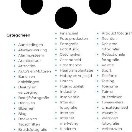
Financieel
Product fotograf
Categorieën
Foto producten
Rechten
Fotografie
Reclame
Aanbiedingen
Fotostudio
fotografie
Afvalverwerking
Geschenken
Redactionele
Alarmsysteem
Gezondheid
fotografie
Architectuur
Groothandel
Relatie
Attracties
Haartransplantatie
Sport
Auto's en Motoren
Hobby en vrije tijd
Telefonie
Banen en
Horeca
Testing
opleidingen
Huishoudelijk
Toerisme
Beauty en
Industrie
Tuin en
verzorging
Insolventie
buitenleven
Bedrijfsfotografie
Interieur
Tweewielers
Bedrijven
fotografie
Uncategorized
Bloemen
Internet
Vakantie
Blog
Internet
Vastgoed
Boeken en
marketing
fotografie
Tijdschriften
Kinderen
Verbouwen
Bruidsfotografie