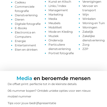
Kunst en Kitsch
Verenigingen
Cadeau
Links / Index
Vervoer en
Commerciele
Management
transport
fotografie
Marketing
Wijn
Dienstverlening
Media
Winkelen
Dieren
Meubels
Woning en Tuin
Digitale fotografie
Mobiliteit
Woningen
E-Books
Mode en Kleding
Zakelijk
Electronica en
Muziek
Zakelijke
Computers
Onderwijs
dienstverlening
Energie
Particuliere
Zorg
Entertainment
dienstverlening
ZZP
Eten en drinken
Portret fotografie
Media
en beroemde mensen
De offset print: perfectie tot in de kleinste details
06-nummer kopen? Ontdek unieke opties voor een nieuw
mobiel nummer
Tips voor jouw bedrijfspresentatie