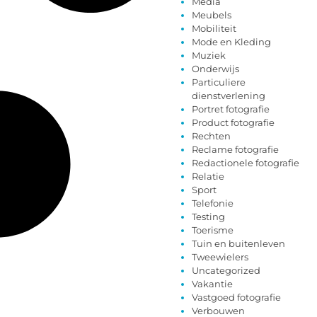
Media
Meubels
Mobiliteit
Mode en Kleding
Muziek
Onderwijs
Particuliere
dienstverlening
Portret fotografie
Product fotografie
Rechten
Reclame fotografie
Redactionele fotografie
Relatie
Sport
Telefonie
Testing
Toerisme
Tuin en buitenleven
Tweewielers
Uncategorized
Vakantie
Vastgoed fotografie
Verbouwen