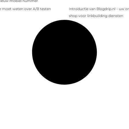
nieuw mobiel nummer
je moet weten over A/B testen
Introductie van Blogdrip.nl – uw o
shop voor linkbuilding diensten