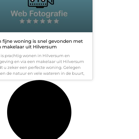
 fijne woning is snel gevonden met
 makelaar uit Hilversum
 is prachtig wonen in Hilversum en
eving en via een makelaar uit Hilversum
dt u zeker een perfecte woning. Gelegen
sen de natuur en vele wateren in de buurt,