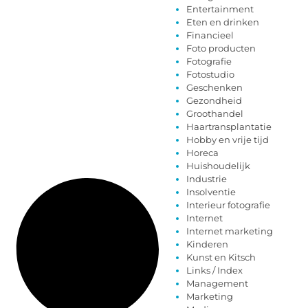
Entertainment
Eten en drinken
Financieel
Foto producten
Fotografie
Fotostudio
Geschenken
Gezondheid
Groothandel
Haartransplantatie
Hobby en vrije tijd
Horeca
Huishoudelijk
Industrie
Insolventie
Interieur fotografie
Internet
Internet marketing
Kinderen
Kunst en Kitsch
Links / Index
Management
Marketing