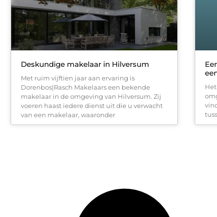
Deskundige makelaar in Hilversum
Een
een
Met ruim vijftien jaar aan ervaring is
Het
Dorenbos|Rasch Makelaars een bekende
omg
makelaar in de omgeving van Hilversum. Zij
vin
voeren haast iedere dienst uit die u verwacht
tus
van een makelaar, waaronder