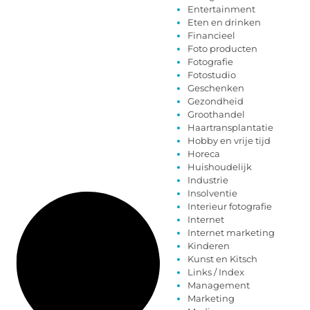
Entertainment
Eten en drinken
Financieel
Foto producten
Fotografie
Fotostudio
Geschenken
Gezondheid
Groothandel
Haartransplantatie
Hobby en vrije tijd
Horeca
Huishoudelijk
Industrie
Insolventie
Interieur fotografie
Internet
Internet marketing
Kinderen
Kunst en Kitsch
Links / Index
Management
Marketing