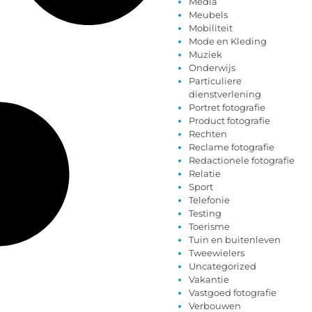
Media
Meubels
Mobiliteit
Mode en Kleding
Muziek
Onderwijs
Particuliere
dienstverlening
Portret fotografie
Product fotografie
Rechten
Reclame fotografie
Redactionele fotografie
Relatie
Sport
Telefonie
Testing
Toerisme
Tuin en buitenleven
Tweewielers
Uncategorized
Vakantie
Vastgoed fotografie
Verbouwen