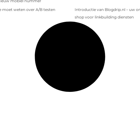
nieuw mobiel nummer
je moet weten over A/B testen
Introductie van Blogdrip.nl – uw o
shop voor linkbuilding diensten