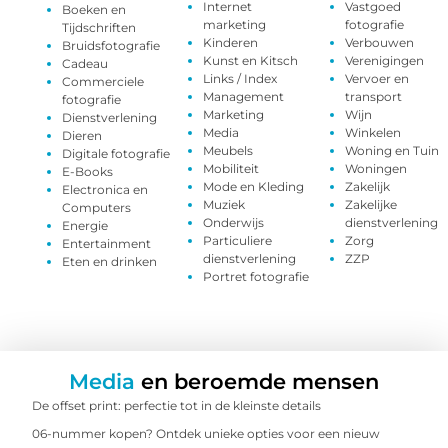
Internet
Vastgoed
Boeken en
marketing
fotografie
Tijdschriften
Kinderen
Verbouwen
Bruidsfotografie
Kunst en Kitsch
Verenigingen
Cadeau
Links / Index
Vervoer en
Commerciele
Management
transport
fotografie
Marketing
Wijn
Dienstverlening
Media
Winkelen
Dieren
Meubels
Woning en Tuin
Digitale fotografie
Mobiliteit
Woningen
E-Books
Mode en Kleding
Zakelijk
Electronica en
Muziek
Zakelijke
Computers
Onderwijs
dienstverlening
Energie
Particuliere
Zorg
Entertainment
dienstverlening
ZZP
Eten en drinken
Portret fotografie
Media
en beroemde mensen
De offset print: perfectie tot in de kleinste details
06-nummer kopen? Ontdek unieke opties voor een nieuw