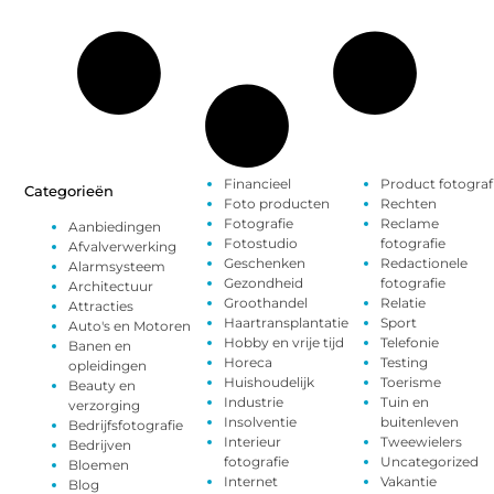
Financieel
Product fotograf
Categorieën
Foto producten
Rechten
Fotografie
Reclame
Aanbiedingen
Fotostudio
fotografie
Afvalverwerking
Geschenken
Redactionele
Alarmsysteem
Gezondheid
fotografie
Architectuur
Groothandel
Relatie
Attracties
Haartransplantatie
Sport
Auto's en Motoren
Hobby en vrije tijd
Telefonie
Banen en
Horeca
Testing
opleidingen
Huishoudelijk
Toerisme
Beauty en
Industrie
Tuin en
verzorging
Insolventie
buitenleven
Bedrijfsfotografie
Interieur
Tweewielers
Bedrijven
fotografie
Uncategorized
Bloemen
Internet
Vakantie
Blog